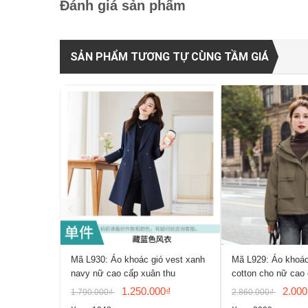
Đánh giá sản phẩm
SẢN PHẨM TƯƠNG TỰ CÙNG TẦM GIÁ
Mã L930: Áo khoác gió vest xanh
Mã L929: Áo khoác
navy nữ cao cấp xuân thu
cotton cho nữ cao
1.250.000₫
2.000
1.790.000₫
2.860.000₫