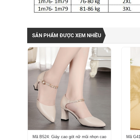
SẢN PHẨM ĐƯỢC XEM NHIỀU
Mã B524: Giày cao gót nữ mũi nhọn cao
Mã G41