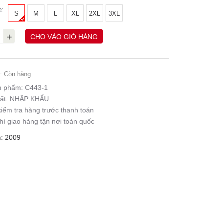
e:
S
M
L
XL
2XL
3XL
+
CHO VÀO GIỎ HÀNG
:
Còn hàng
n phẩm:
C443-1
ất:
NHẬP KHẨU
iểm tra hàng trước thanh toán
hí giao hàng tận nơi toàn quốc
: 2009