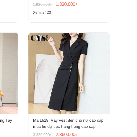
1.330.000₫
1.930.000₫
Xem: 2423
ơng Tây
Mã L619: Váy vest đen cho nữ cao cấp
mùa hè dự tiệc trang trọng cao cấp
2.360.000₫
3.330.000₫