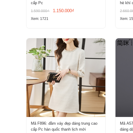
cấp Pc
hè khí 
1.150.000₫
1.590.000₫
2.660.
Xem: 1721
Xem: 1
Mã F896: đầm váy đẹp dáng trung cao
Mã A57
cấp Pc hàn quốc thanh lịch mới
dáng dà