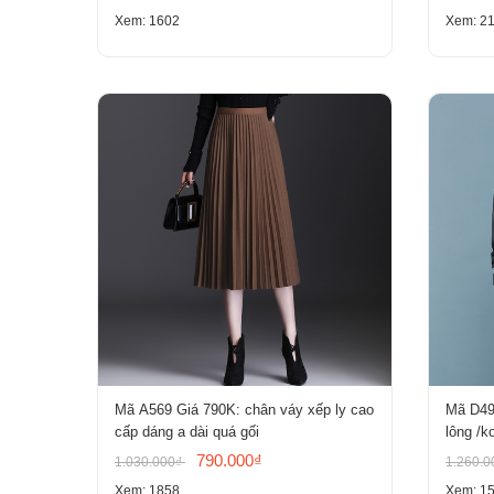
Xem: 1602
Xem: 2
Mã A569 Giá 790K: chân váy xếp ly cao
Mã D491
cấp dáng a dài quá gối
lông /ko
790.000₫
1.030.000₫
1.260.
Xem: 1858
Xem: 1