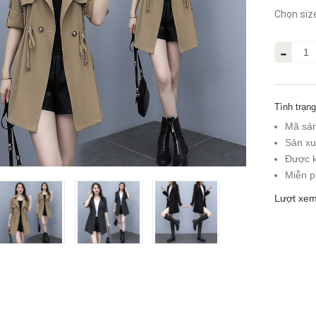
Chọn siz
-
Tình trạng
Mã sả
Sản xu
Được k
Miễn p
Lượt xem