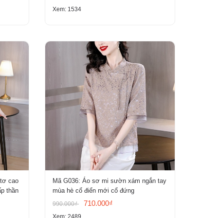
Xem: 1534
 tơ cao
Mã G036: Áo sơ mi sườn xám ngắn tay
ấp thần
mùa hè cổ điển mới cổ đứng
710.000₫
990.000₫
Xem: 2489