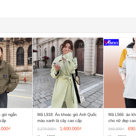
 gió ngắn
Mã L918: Áo khoác gió Anh Quốc
Mã L566: áo kh
 cấp
màu xanh lá cây cao cấp
cho nữ đẹp cao
lịch leo núi ngoà
.000₫
1.600.000₫
690
2.270.000₫
940.000₫