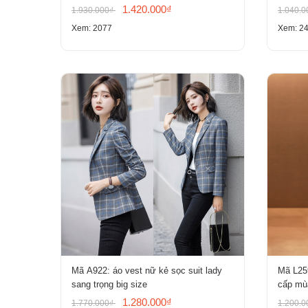
1.420.000₫
1.930.000₫
1.040.
Xem: 2077
Xem: 2
Mã A922: áo vest nữ kẻ sọc suit lady
Mã L25
sang trọng big size
cấp mùa
chất nh
1.280.000₫
1.770.000₫
1.200.