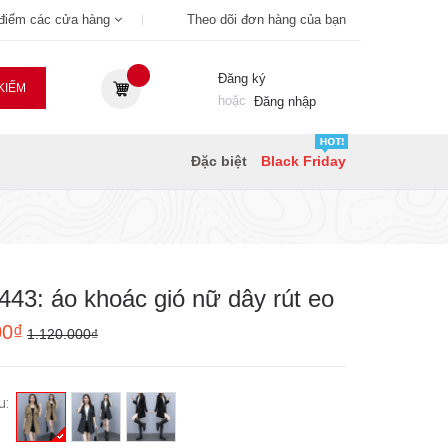
 điểm các cửa hàng
Theo dõi đơn hàng của bạn
Đăng ký
KIẾM
hoặc
Đăng nhập
Đặc biệt
Black Friday
43: áo khoác gió nữ dây rút eo
00₫
1.120.000₫
u: