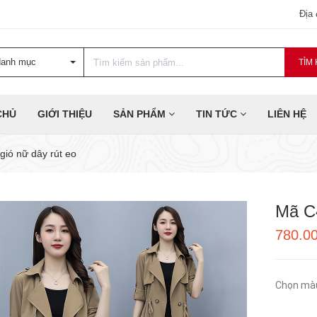
Địa
danh mục
TÌM 
CHỦ
GIỚI THIỆU
SẢN PHẨM
TIN TỨC
LIÊN HỆ
gió nữ dây rút eo
Mã C4
780.0
Chọn mà