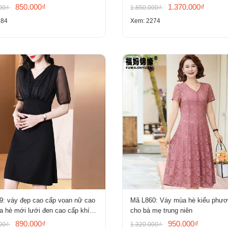
850.000₫
1.370.000₫
000₫
1.850.000₫
484
Xem: 2274
9: váy đẹp cao cấp voan nữ cao
Mã L860: Váy mùa hè kiểu phư
 hè mới lưới đen cao cấp khí
cho bà mẹ trung niên
ỏ tay ngắn
890.000₫
950.000₫
000₫
1.320.000₫