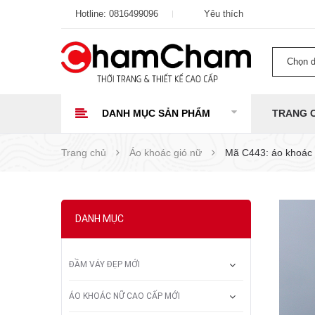
Hotline:
0816499096
Yêu thích
Chọn 
DANH MỤC SẢN PHẨM
TRANG 
Trang chủ
Áo khoác gió nữ
Mã C443: áo khoác 
DANH MỤC
ĐẦM VÁY ĐẸP MỚI
ÁO KHOÁC NỮ CAO CẤP MỚI