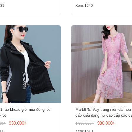
139
Xem: 1640
: áo khoác gió mùa đông lót
Mã L875: Váy trung niên dài hoa
 lót
cấp kiểu dáng nữ cao cấp cao c
930.000₫
980.000₫
000₫
1.390.000₫
500
Xem: 1510