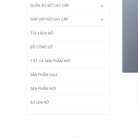
QUẦN ÁO NỮ CAO CẤP
GIÀY DÉP NỮ CAO CẤP
TÚI XÁCH NỮ
ĐỒ CÔNG SỞ
TẤT CẢ SẢN PHẨM MỚI
SẢN PHẨM SALE
SẢN PHẨM MỚI
ÁO LEN NỮ