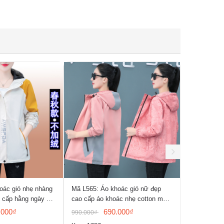
oác gió nhẹ nhàng
Mã L565: Áo khoác gió nữ đẹp
Mã L564: Áo
 cấp hằng ngày du
cao cấp áo khoác nhẹ cotton mặc
cao cấp áo 
i trời
hai mặt
trơn
.000₫
690.000₫
990.000₫
890.000₫