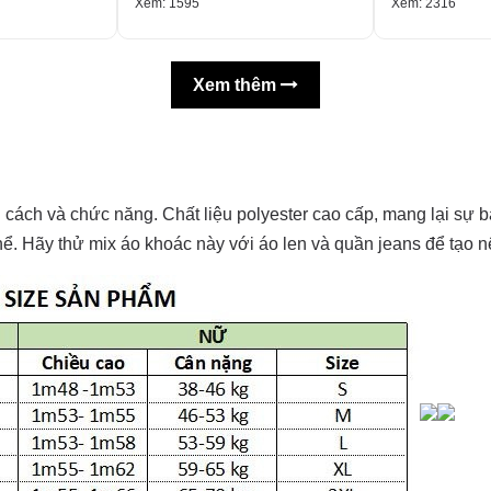
Xem: 1595
Xem: 2316
Xem thêm
ách và chức năng. Chất liệu polyester cao cấp, mang lại sự bả
 thể. Hãy thử mix áo khoác này với áo len và quần jeans để tạo 