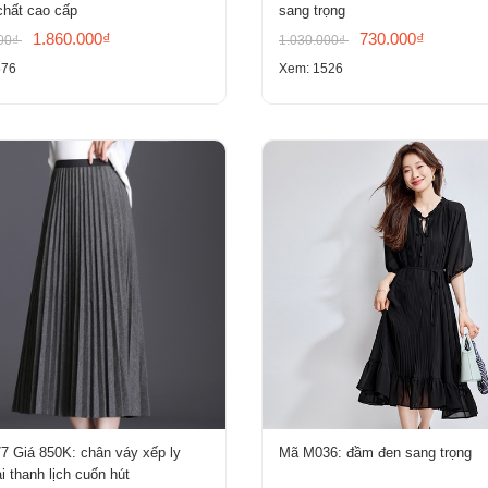
chất cao cấp
sang trọng
1.860.000₫
730.000₫
000₫
1.030.000₫
576
Xem: 1526
7 Giá 850K: chân váy xếp ly
Mã M036: đầm đen sang trọng
i thanh lịch cuốn hút