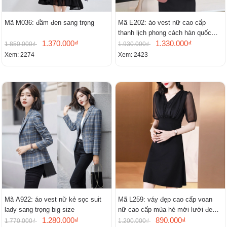
Mã M036: đầm đen sang trọng
Mã E202: áo vest nữ cao cấp
thanh lịch phong cách hàn quốc
1.370.000₫
mới
1.330.000₫
1.850.000₫
1.930.000₫
Xem: 2274
Xem: 2423
Mã A922: áo vest nữ kẻ sọc suit
Mã L259: váy đẹp cao cấp voan
lady sang trọng big size
nữ cao cấp mùa hè mới lưới đen
1.280.000₫
cao cấp khí chất nhỏ tay ngắn
890.000₫
1.770.000₫
1.200.000₫