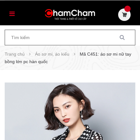
Trang chủ
Áo sơ mi, áo kiểu
Mã C451: áo sơ mi nữ tay
bồng lớn pc hàn quốc