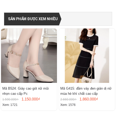
SẢN PHẨM ĐƯỢC XEM NHIỀU
Mã B524: Giày cao gót nữ mũi
Mã G415: đầm váy đen giản dị nữ
nhọn cao cấp Pc
mùa hè khí chất cao cấp
1.150.000₫
1.860.000₫
1.590.000₫
2.660.000₫
Xem: 1721
Xem: 1576