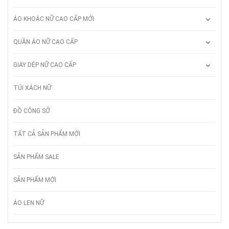
ÁO KHOÁC NỮ CAO CẤP MỚI
QUẦN ÁO NỮ CAO CẤP
GIÀY DÉP NỮ CAO CẤP
TÚI XÁCH NỮ
ĐỒ CÔNG SỞ
TẤT CẢ SẢN PHẨM MỚI
SẢN PHẨM SALE
SẢN PHẨM MỚI
ÁO LEN NỮ