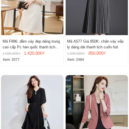
Mã F896: đầm váy đẹp dáng trung
Mã A577 Giá 850K: chân váy xếp
cao cấp Pc hàn quốc thanh lịch
ly dáng dài thanh lịch cuốn hút
mới
1.420.000₫
850.000₫
1.930.000₫
1.040.000₫
Xem: 2077
Xem: 2484