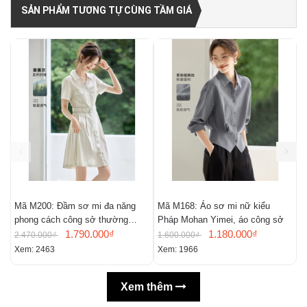
SẢN PHẨM TƯƠNG TỰ CÙNG TẦM GIÁ
Mã M200: Đầm sơ mi đa năng
Mã M168: Áo sơ mi nữ kiểu
M
phong cách công sở thường
Pháp Mohan Yimei, áo công sở
n
ngày
1.790.000₫
1.180.000₫
m
2.470.000₫
1.600.000₫
2
Xem: 2463
Xem: 1966
X
Xem thêm