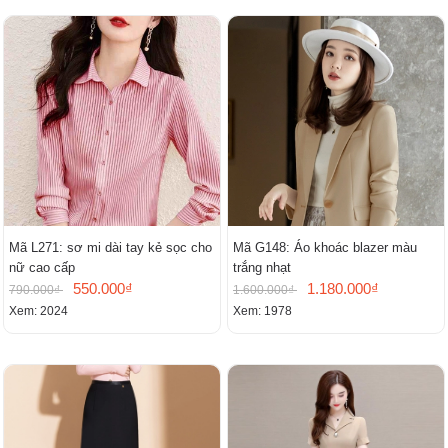
Mã L271: sơ mi dài tay kẻ sọc cho
Mã G148: Áo khoác blazer màu
nữ cao cấp
trắng nhạt
550.000₫
1.180.000₫
790.000₫
1.600.000₫
Xem: 2024
Xem: 1978