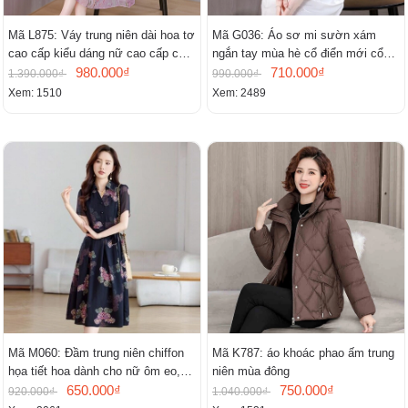
Mã L875: Váy trung niên dài hoa tơ
Mã G036: Áo sơ mi sườn xám
cao cấp kiểu dáng nữ cao cấp cao
ngắn tay mùa hè cổ điển mới cổ
cấp thần
980.000₫
đứng
710.000₫
1.390.000₫
990.000₫
Xem: 1510
Xem: 2489
Mã M060: Đầm trung niên chiffon
Mã K787: áo khoác phao ấm trung
họa tiết hoa dành cho nữ ôm eo,
niên mùa đông
cổ chữ V, đầm midi tay ngắn thanh
650.000₫
750.000₫
920.000₫
1.040.000₫
lịch.