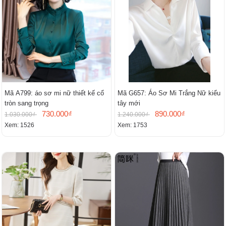
Mã A799: áo sơ mi nữ thiết kế cổ
Mã G657: Áo Sơ Mi Trắng Nữ kiểu
tròn sang trọng
tây mới
730.000₫
890.000₫
1.030.000₫
1.240.000₫
Xem: 1526
Xem: 1753