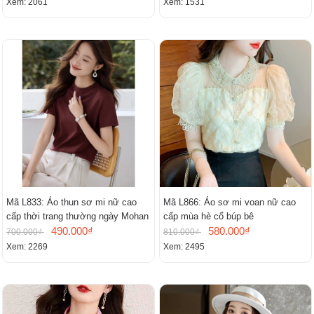
Xem: 2061
Xem: 1531
Mã L833: Áo thun sơ mi nữ cao
Mã L866: Áo sơ mi voan nữ cao
cấp thời trang thường ngày Mohan
cấp mùa hè cổ búp bê
490.000₫
580.000₫
700.000₫
810.000₫
Xem: 2269
Xem: 2495