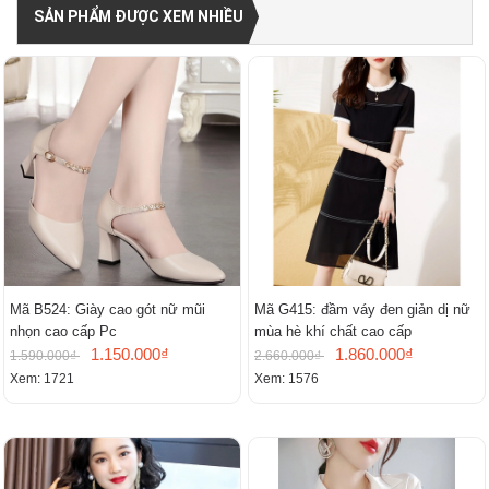
SẢN PHẨM ĐƯỢC XEM NHIỀU
Mã B524: Giày cao gót nữ mũi
Mã G415: đầm váy đen giản dị nữ
nhọn cao cấp Pc
mùa hè khí chất cao cấp
1.150.000₫
1.860.000₫
1.590.000₫
2.660.000₫
Xem: 1721
Xem: 1576