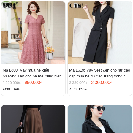
Mã L860: Váy mùa hè kiểu
Mã L619: Váy vest đen cho nữ cao
phương Tây cho bà mẹ trung niên
cấp mùa hè dự tiệc trang trọng cao
950.000₫
cấp
2.360.000₫
1.320.000₫
3.330.000₫
Xem: 1640
Xem: 1534