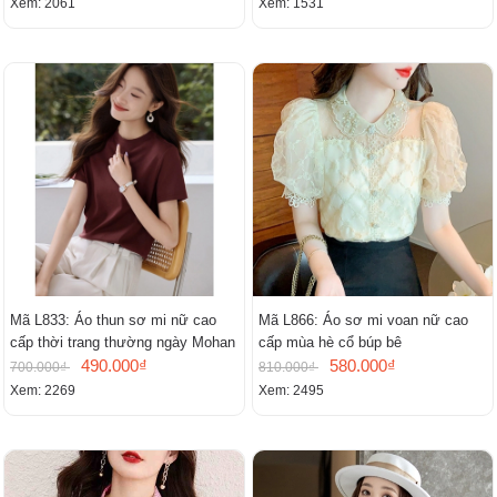
Xem: 2061
Xem: 1531
Mã L833: Áo thun sơ mi nữ cao
Mã L866: Áo sơ mi voan nữ cao
cấp thời trang thường ngày Mohan
cấp mùa hè cổ búp bê
490.000₫
580.000₫
700.000₫
810.000₫
Xem: 2269
Xem: 2495