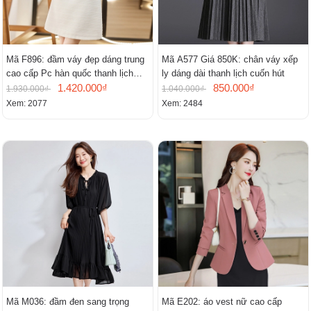
Mã F896: đầm váy đẹp dáng trung
Mã A577 Giá 850K: chân váy xếp
cao cấp Pc hàn quốc thanh lịch
ly dáng dài thanh lịch cuốn hút
mới
1.420.000₫
850.000₫
1.930.000₫
1.040.000₫
Xem: 2077
Xem: 2484
Mã M036: đầm đen sang trọng
Mã E202: áo vest nữ cao cấp