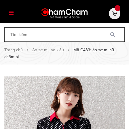
Trang chủ
Áo sơ mi, áo kiểu
Mã C483: áo sơ mi nữ
chấm bi