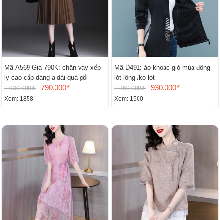
Mã A569 Giá 790K: chân váy xếp
Mã D491: áo khoác gió mùa đông
ly cao cấp dáng a dài quá gối
lót lông /ko lót
790.000₫
930.000₫
1.030.000₫
1.260.000₫
Xem: 1858
Xem: 1500