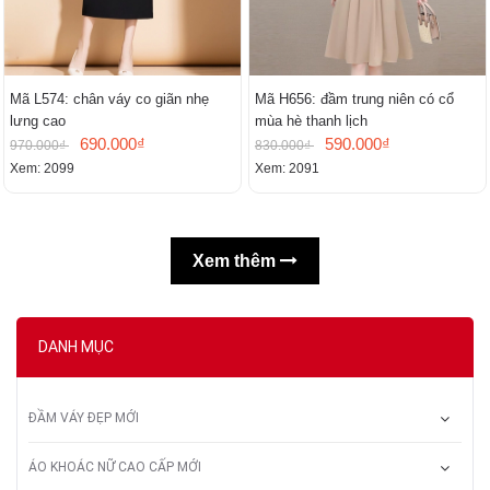
Mã L574: chân váy co giãn nhẹ
Mã H656: đầm trung niên có cổ
lưng cao
mùa hè thanh lịch
690.000₫
590.000₫
970.000₫
830.000₫
Xem: 2099
Xem: 2091
Xem thêm
DANH MỤC
ĐẦM VÁY ĐẸP MỚI
ÁO KHOÁC NỮ CAO CẤP MỚI