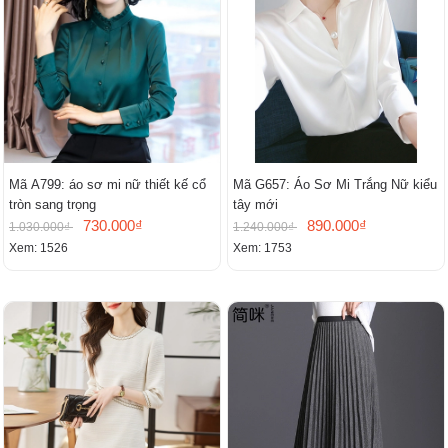
Mã A799: áo sơ mi nữ thiết kế cổ
Mã G657: Áo Sơ Mi Trắng Nữ kiểu
tròn sang trọng
tây mới
730.000₫
890.000₫
1.030.000₫
1.240.000₫
Xem: 1526
Xem: 1753