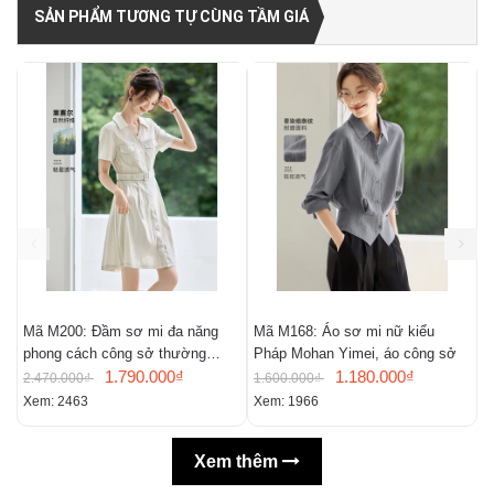
SẢN PHẨM TƯƠNG TỰ CÙNG TẦM GIÁ
Mã M200: Đầm sơ mi đa năng
Mã M168: Áo sơ mi nữ kiểu
M
phong cách công sở thường
Pháp Mohan Yimei, áo công sở
n
ngày
1.790.000₫
1.180.000₫
m
2.470.000₫
1.600.000₫
2
Xem: 2463
Xem: 1966
X
Xem thêm