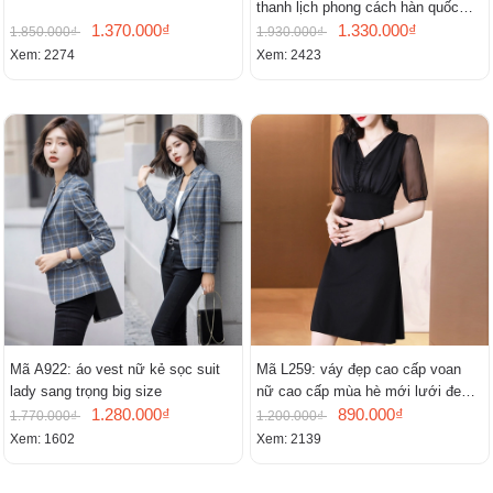
thanh lịch phong cách hàn quốc
1.370.000₫
mới
1.330.000₫
1.850.000₫
1.930.000₫
Xem: 2274
Xem: 2423
Mã A922: áo vest nữ kẻ sọc suit
Mã L259: váy đẹp cao cấp voan
lady sang trọng big size
nữ cao cấp mùa hè mới lưới đen
1.280.000₫
cao cấp khí chất nhỏ tay ngắn
890.000₫
1.770.000₫
1.200.000₫
Xem: 1602
Xem: 2139