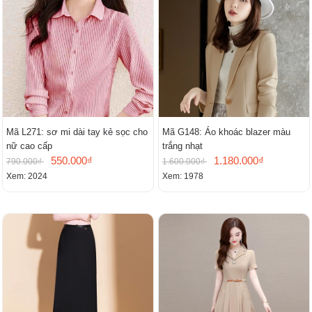
Mã L271: sơ mi dài tay kẻ sọc cho
Mã G148: Áo khoác blazer màu
nữ cao cấp
trắng nhạt
550.000₫
1.180.000₫
790.000₫
1.600.000₫
Xem: 2024
Xem: 1978