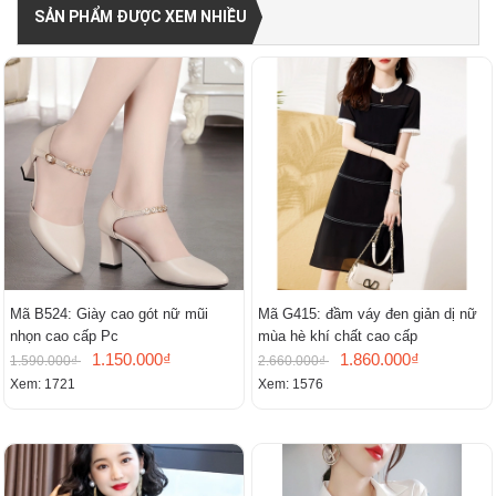
SẢN PHẨM ĐƯỢC XEM NHIỀU
Mã B524: Giày cao gót nữ mũi
Mã G415: đầm váy đen giản dị nữ
nhọn cao cấp Pc
mùa hè khí chất cao cấp
1.150.000₫
1.860.000₫
1.590.000₫
2.660.000₫
Xem: 1721
Xem: 1576