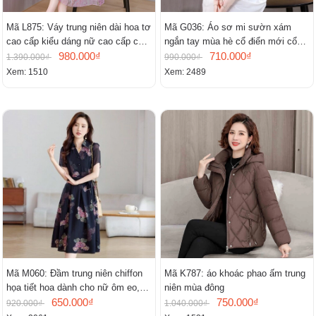
Mã L875: Váy trung niên dài hoa tơ
Mã G036: Áo sơ mi sườn xám
cao cấp kiểu dáng nữ cao cấp cao
ngắn tay mùa hè cổ điển mới cổ
cấp thần
980.000₫
đứng
710.000₫
1.390.000₫
990.000₫
Xem: 1510
Xem: 2489
Mã M060: Đầm trung niên chiffon
Mã K787: áo khoác phao ấm trung
họa tiết hoa dành cho nữ ôm eo,
niên mùa đông
cổ chữ V, đầm midi tay ngắn thanh
650.000₫
750.000₫
920.000₫
1.040.000₫
lịch.