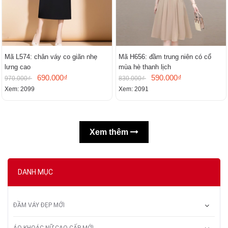
Mã L574: chân váy co giãn nhẹ
Mã H656: đầm trung niên có cổ
lưng cao
mùa hè thanh lịch
690.000₫
590.000₫
970.000₫
830.000₫
Xem: 2099
Xem: 2091
Xem thêm
DANH MỤC
ĐẦM VÁY ĐẸP MỚI
ÁO KHOÁC NỮ CAO CẤP MỚI