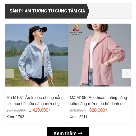
SẢN PHẨM TƯƠNG TỰ CÙNG TẦM GIÁ
Mã M107: Áo khoác chống nắng
Mã M105: Áo khoác chống nắng
M
nữ mùa hè kiểu dáng mới nhẹ,
kiểu dáng mới mùa hè dành cho
r
thoáng khí,
1.420.000₫
nữ
620.000₫
c
2.040.000₫
870.000₫
7
Xem: 1793
Xem: 2211
X
Xem thêm