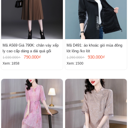
Mã A569 Giá 790K: chân váy xếp
Mã D491: áo khoác gió mùa đông
ly cao cấp dáng a dài quá gối
lót lông /ko lót
790.000₫
930.000₫
1.030.000₫
1.260.000₫
Xem: 1858
Xem: 1500