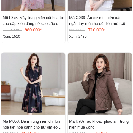
Mã L875: Váy trung niên dài hoa tơ
Mã G036: Áo sơ mi sườn xám
cao cấp kiểu dáng nữ cao cấp cao
ngắn tay mùa hè cổ điển mới cổ
cấp thần
980.000₫
đứng
710.000₫
1.390.000₫
990.000₫
Xem: 1510
Xem: 2489
Mã M060: Đầm trung niên chiffon
Mã K787: áo khoác phao ấm trung
họa tiết hoa dành cho nữ ôm eo,
niên mùa đông