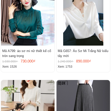
Mã A799: áo sơ mi nữ thiết kế cổ
Mã G657: Áo Sơ Mi Trắng Nữ kiểu
tròn sang trọng
tây mới
730.000₫
890.000₫
1.030.000₫
1.240.000₫
Xem: 1526
Xem: 1753