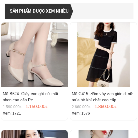
SẢN PHẨM ĐƯỢC XEM NHIỀU
Mã B524: Giày cao gót nữ mũi
Mã G415: đầm váy đen giản dị nữ
nhọn cao cấp Pc
mùa hè khí chất cao cấp
1.150.000₫
1.860.000₫
1.590.000₫
2.660.000₫
Xem: 1721
Xem: 1576