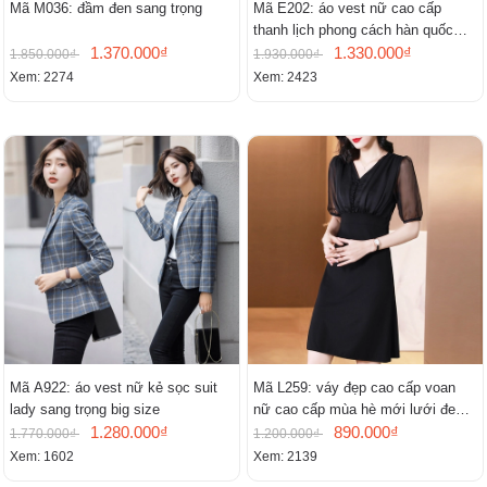
Mã M036: đầm đen sang trọng
Mã E202: áo vest nữ cao cấp
thanh lịch phong cách hàn quốc
1.370.000₫
mới
1.330.000₫
1.850.000₫
1.930.000₫
Xem: 2274
Xem: 2423
Mã A922: áo vest nữ kẻ sọc suit
Mã L259: váy đẹp cao cấp voan
lady sang trọng big size
nữ cao cấp mùa hè mới lưới đen
1.280.000₫
cao cấp khí chất nhỏ tay ngắn
890.000₫
1.770.000₫
1.200.000₫
Xem: 1602
Xem: 2139