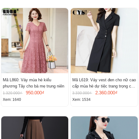
Mã L860: Váy mùa hè kiểu
Mã L619: Váy vest đen cho nữ cao
phương Tây cho bà mẹ trung niên
cấp mùa hè dự tiệc trang trọng cao
950.000₫
cấp
2.360.000₫
1.320.000₫
3.330.000₫
Xem: 1640
Xem: 1534