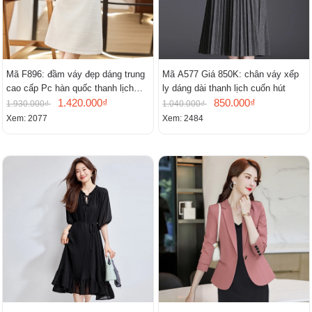
Mã F896: đầm váy đẹp dáng trung
Mã A577 Giá 850K: chân váy xếp
cao cấp Pc hàn quốc thanh lịch
ly dáng dài thanh lịch cuốn hút
mới
1.420.000₫
850.000₫
1.930.000₫
1.040.000₫
Xem: 2077
Xem: 2484