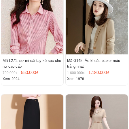
Mã L271: sơ mi dài tay kẻ sọc cho
Mã G148: Áo khoác blazer màu
nữ cao cấp
trắng nhạt
550.000₫
1.180.000₫
790.000₫
1.600.000₫
Xem: 2024
Xem: 1978