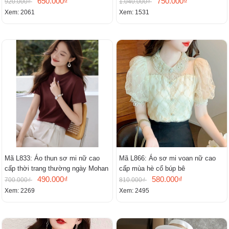
cổ chữ V, đầm midi tay ngắn thanh
650.000₫
750.000₫
920.000₫
1.040.000₫
lịch.
Xem: 2061
Xem: 1531
Mã L833: Áo thun sơ mi nữ cao
Mã L866: Áo sơ mi voan nữ cao
cấp thời trang thường ngày Mohan
cấp mùa hè cổ búp bê
490.000₫
580.000₫
700.000₫
810.000₫
Xem: 2269
Xem: 2495