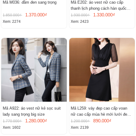
Mã M036: đầm đen sang trọng
Mã E202: áo vest nữ cao cấp
thanh lịch phong cách hàn quốc
1.370.000₫
mới
1.330.000₫
1.850.000₫
1.930.000₫
Xem: 2274
Xem: 2423
Mã A922: áo vest nữ kẻ sọc suit
Mã L259: váy đẹp cao cấp voan
lady sang trọng big size
nữ cao cấp mùa hè mới lưới đen
1.280.000₫
cao cấp khí chất nhỏ tay ngắn
890.000₫
1.770.000₫
1.200.000₫
Xem: 1602
Xem: 2139