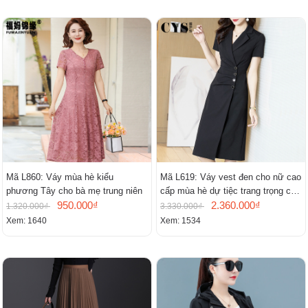
Mã L860: Váy mùa hè kiểu
Mã L619: Váy vest đen cho nữ cao
phương Tây cho bà mẹ trung niên
cấp mùa hè dự tiệc trang trọng cao
950.000₫
cấp
2.360.000₫
1.320.000₫
3.330.000₫
Xem: 1640
Xem: 1534