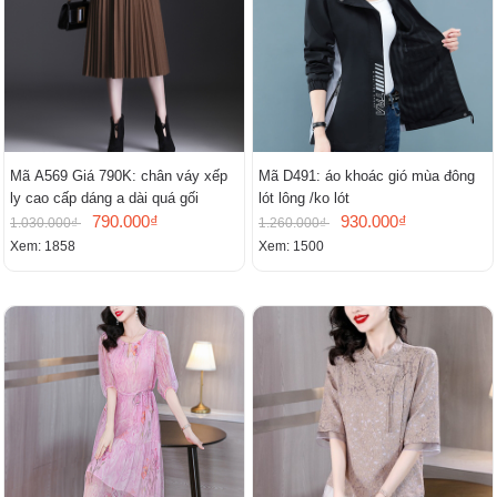
Mã A569 Giá 790K: chân váy xếp
Mã D491: áo khoác gió mùa đông
ly cao cấp dáng a dài quá gối
lót lông /ko lót
790.000₫
930.000₫
1.030.000₫
1.260.000₫
Xem: 1858
Xem: 1500