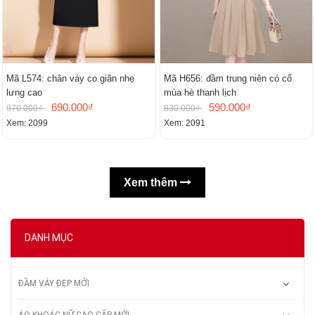
Mã L574: chân váy co giãn nhẹ
Mã H656: đầm trung niên có cổ
lưng cao
mùa hè thanh lịch
690.000₫
590.000₫
970.000₫
830.000₫
Xem: 2099
Xem: 2091
Xem thêm
DANH MỤC
ĐẦM VÁY ĐẸP MỚI
ÁO KHOÁC NỮ CAO CẤP MỚI