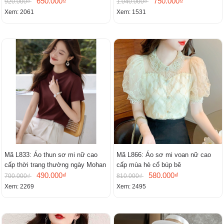
cổ chữ V, đầm midi tay ngắn thanh
650.000₫
750.000₫
920.000₫
1.040.000₫
lịch.
Xem: 2061
Xem: 1531
Mã L833: Áo thun sơ mi nữ cao
Mã L866: Áo sơ mi voan nữ cao
cấp thời trang thường ngày Mohan
cấp mùa hè cổ búp bê
490.000₫
580.000₫
700.000₫
810.000₫
Xem: 2269
Xem: 2495