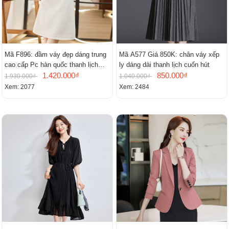
Mã F896: đầm váy đẹp dáng trung
Mã A577 Giá 850K: chân váy xếp
cao cấp Pc hàn quốc thanh lịch
ly dáng dài thanh lịch cuốn hút
mới
1.420.000₫
850.000₫
1.930.000₫
1.040.000₫
Xem: 2077
Xem: 2484