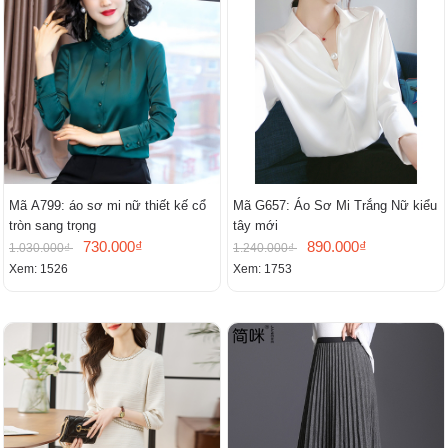
Mã A799: áo sơ mi nữ thiết kế cổ
Mã G657: Áo Sơ Mi Trắng Nữ kiểu
tròn sang trọng
tây mới
730.000₫
890.000₫
1.030.000₫
1.240.000₫
Xem: 1526
Xem: 1753