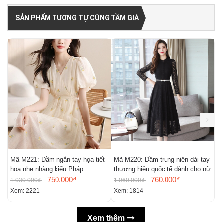
SẢN PHẨM TƯƠNG TỰ CÙNG TẦM GIÁ
Mã M221: Đầm ngắn tay họa tiết
Mã M220: Đầm trung niên dài tay
M
hoa nhẹ nhàng kiểu Pháp
thương hiệu quốc tế dành cho nữ
m
750.000₫
760.000₫
n
1.030.000₫
1.060.000₫
9
Xem: 2221
Xem: 1814
X
Xem thêm