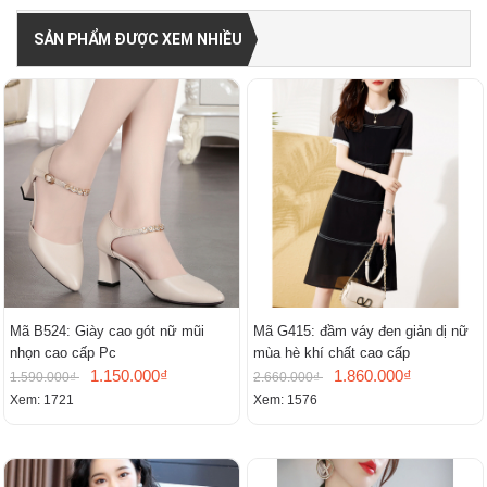
SẢN PHẨM ĐƯỢC XEM NHIỀU
Mã B524: Giày cao gót nữ mũi
Mã G415: đầm váy đen giản dị nữ
nhọn cao cấp Pc
mùa hè khí chất cao cấp
1.150.000₫
1.860.000₫
1.590.000₫
2.660.000₫
Xem: 1721
Xem: 1576