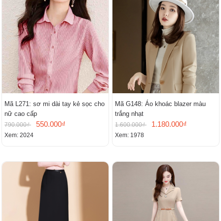
Mã L271: sơ mi dài tay kẻ sọc cho
Mã G148: Áo khoác blazer màu
nữ cao cấp
trắng nhạt
550.000₫
1.180.000₫
790.000₫
1.600.000₫
Xem: 2024
Xem: 1978