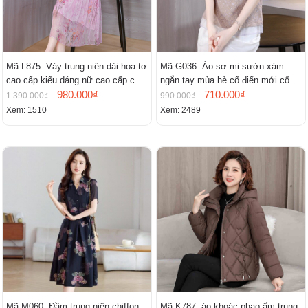
Mã L875: Váy trung niên dài hoa tơ
Mã G036: Áo sơ mi sườn xám
cao cấp kiểu dáng nữ cao cấp cao
ngắn tay mùa hè cổ điển mới cổ
cấp thần
980.000₫
đứng
710.000₫
1.390.000₫
990.000₫
Xem: 1510
Xem: 2489
Mã M060: Đầm trung niên chiffon
Mã K787: áo khoác phao ấm trung