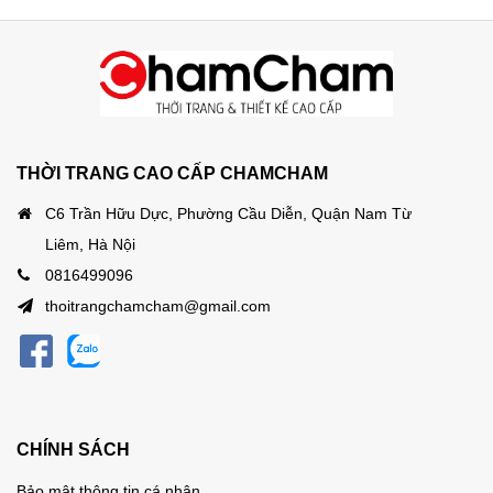
THỜI TRANG CAO CẤP CHAMCHAM
C6 Trần Hữu Dực, Phường Cầu Diễn, Quận Nam Từ
Liêm, Hà Nội
0816499096
thoitrangchamcham@gmail.com
CHÍNH SÁCH
Bảo mật thông tin cá nhân