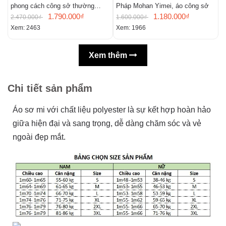
phong cách công sở thường
Pháp Mohan Yimei, áo công sở
n
ngày
1.790.000₫
1.180.000₫
m
2.470.000₫
1.600.000₫
2
Xem: 2463
Xem: 1966
X
Xem thêm
Chi tiết sản phẩm
Áo sơ mi với chất liệu polyester là sự kết hợp hoàn hảo
giữa hiện đại và sang trọng, dễ dàng chăm sóc và vẻ
ngoài đẹp mắt.