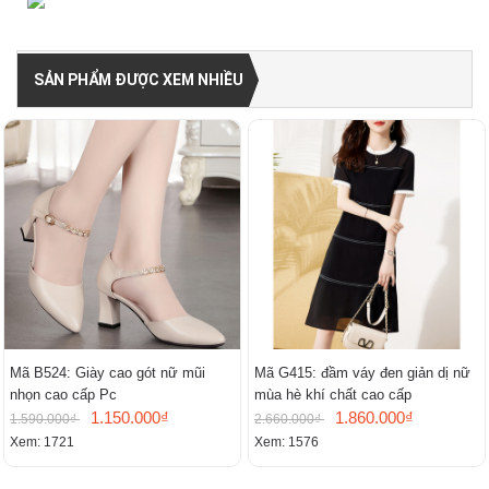
SẢN PHẨM ĐƯỢC XEM NHIỀU
Mã B524: Giày cao gót nữ mũi
Mã G415: đầm váy đen giản dị nữ
nhọn cao cấp Pc
mùa hè khí chất cao cấp
1.150.000₫
1.860.000₫
1.590.000₫
2.660.000₫
Xem: 1721
Xem: 1576