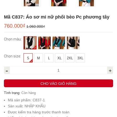
Mã C837: Áo sơ mi nữ phối bèo Pc phương tây
760.000₫
1.060.000₫
Chọn màu:
Chọn size:
S
M
L
XL
2XL
3XL
-
+
CHO VÀO GIỎ HÀNG
Tình trạng:
Còn hàng
Mã sản phẩm:
C837-1
Sản xuất:
NHẬP KHẨU
Được kiểm tra hàng trước thanh toán