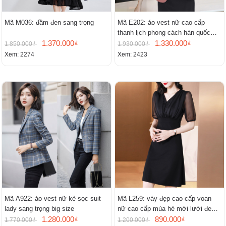
Mã M036: đầm đen sang trọng
Mã E202: áo vest nữ cao cấp
thanh lịch phong cách hàn quốc
1.370.000₫
mới
1.330.000₫
1.850.000₫
1.930.000₫
Xem: 2274
Xem: 2423
Mã A922: áo vest nữ kẻ sọc suit
Mã L259: váy đẹp cao cấp voan
lady sang trọng big size
nữ cao cấp mùa hè mới lưới đen
1.280.000₫
cao cấp khí chất nhỏ tay ngắn
890.000₫
1.770.000₫
1.200.000₫