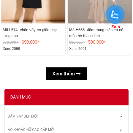
Zalo
Mã L574: chân váy co giãn nhẹ
Mã H656: đầm trung niên có cổ
lưng cao
mùa hè thanh lịch
690.000₫
590.000₫
970.000₫
830.000₫
Xem: 2099
Xem: 2091
Xem thêm
DANH MỤC
ĐẦM VÁY ĐẸP MỚI
ÁO KHOÁC NỮ CAO CẤP MỚI