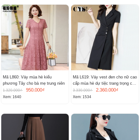
Mã L860: Váy mùa hè kiểu
Mã L619: Váy vest đen cho nữ cao
phương Tây cho bà mẹ trung niên
cấp mùa hè dự tiệc trang trọng cao
950.000₫
cấp
2.360.000₫
1.320.000₫
3.330.000₫
Xem: 1640
Xem: 1534