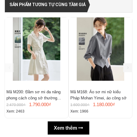
SẢN PHẨM TƯƠNG TỰ CÙNG TẦM GIÁ
Mã M200: Đầm sơ mi đa năng
Mã M168: Áo sơ mi nữ kiểu
M
phong cách công sở thường
Pháp Mohan Yimei, áo công sở
n
ngày
1.790.000₫
1.180.000₫
m
2.470.000₫
1.600.000₫
2
Xem: 2463
Xem: 1966
X
Xem thêm