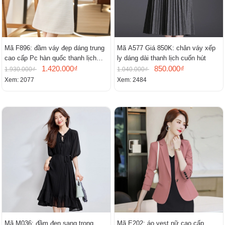
Mã F896: đầm váy đẹp dáng trung
Mã A577 Giá 850K: chân váy xếp
cao cấp Pc hàn quốc thanh lịch
ly dáng dài thanh lịch cuốn hút
mới
1.420.000₫
850.000₫
1.930.000₫
1.040.000₫
Xem: 2077
Xem: 2484
Mã M036: đầm đen sang trọng
Mã E202: áo vest nữ cao cấp