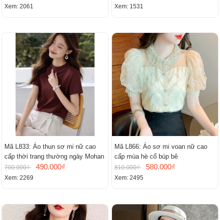
lịch.
Xem: 2061
Xem: 1531
Mã L833: Áo thun sơ mi nữ cao
Mã L866: Áo sơ mi voan nữ cao
cấp thời trang thường ngày Mohan
cấp mùa hè cổ búp bê
490.000₫
580.000₫
700.000₫
810.000₫
Xem: 2269
Xem: 2495