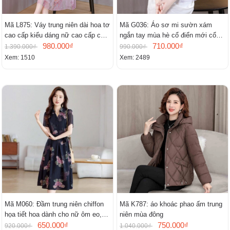
Mã L875: Váy trung niên dài hoa tơ
Mã G036: Áo sơ mi sườn xám
cao cấp kiểu dáng nữ cao cấp cao
ngắn tay mùa hè cổ điển mới cổ
cấp thần
980.000₫
đứng
710.000₫
1.390.000₫
990.000₫
Xem: 1510
Xem: 2489
Mã M060: Đầm trung niên chiffon
Mã K787: áo khoác phao ấm trung
họa tiết hoa dành cho nữ ôm eo,
niên mùa đông
cổ chữ V, đầm midi tay ngắn thanh
650.000₫
750.000₫
920.000₫
1.040.000₫