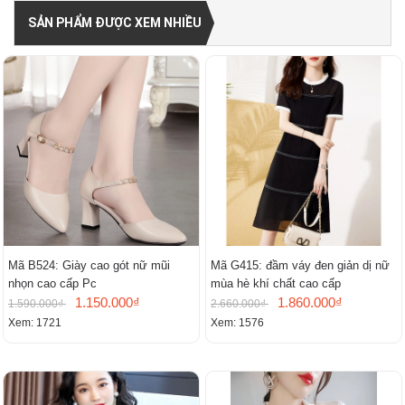
SẢN PHẨM ĐƯỢC XEM NHIỀU
Mã B524: Giày cao gót nữ mũi
Mã G415: đầm váy đen giản dị nữ
nhọn cao cấp Pc
mùa hè khí chất cao cấp
1.150.000₫
1.860.000₫
1.590.000₫
2.660.000₫
Xem: 1721
Xem: 1576