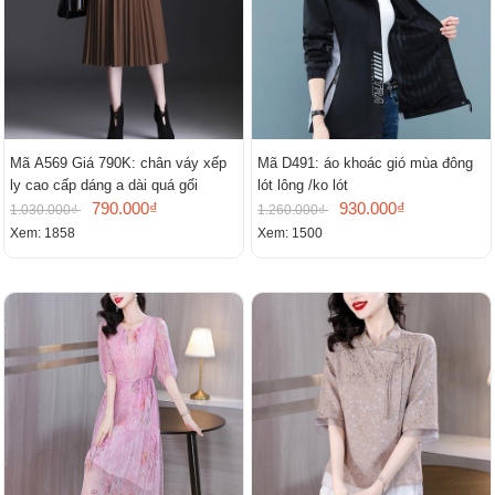
Mã A569 Giá 790K: chân váy xếp
Mã D491: áo khoác gió mùa đông
ly cao cấp dáng a dài quá gối
lót lông /ko lót
790.000₫
930.000₫
1.030.000₫
1.260.000₫
Xem: 1858
Xem: 1500