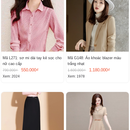
Mã L271: sơ mi dài tay kẻ sọc cho
Mã G148: Áo khoác blazer màu
nữ cao cấp
trắng nhạt
550.000₫
1.180.000₫
790.000₫
1.600.000₫
Xem: 2024
Xem: 1978