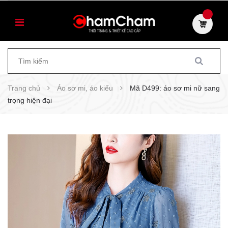
Trang chủ
Áo sơ mi, áo kiểu
Mã D499: áo sơ mi nữ sang
trọng hiện đại