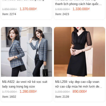
thanh lịch phong cách hàn quốc
1.370.000₫
mới
1.330.000₫
1.850.000₫
1.930.000₫
Xem: 2274
Xem: 2423
Mã A922: áo vest nữ kẻ sọc suit
Mã L259: váy đẹp cao cấp voan
lady sang trọng big size
nữ cao cấp mùa hè mới lưới đen
1.280.000₫
cao cấp khí chất nhỏ tay ngắn
890.000₫
1.770.000₫
1.200.000₫
Xem: 1602
Xem: 2139