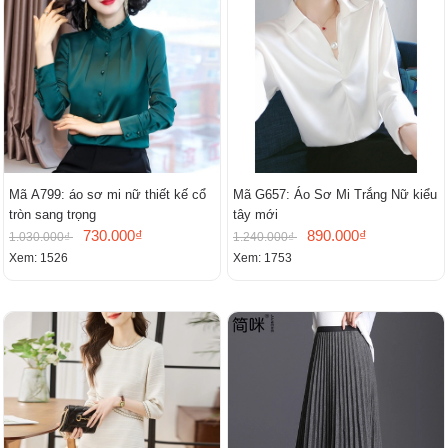
Mã A799: áo sơ mi nữ thiết kế cổ
Mã G657: Áo Sơ Mi Trắng Nữ kiểu
tròn sang trọng
tây mới
730.000₫
890.000₫
1.030.000₫
1.240.000₫
Xem: 1526
Xem: 1753