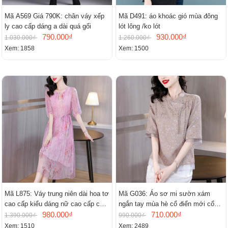
Mã A569 Giá 790K: chân váy xếp
Mã D491: áo khoác gió mùa đông
ly cao cấp dáng a dài quá gối
lót lông /ko lót
790.000₫
930.000₫
1.030.000₫
1.260.000₫
Xem: 1858
Xem: 1500
Mã L875: Váy trung niên dài hoa tơ
Mã G036: Áo sơ mi sườn xám
cao cấp kiểu dáng nữ cao cấp cao
ngắn tay mùa hè cổ điển mới cổ
cấp thần
980.000₫
đứng
710.000₫
1.390.000₫
990.000₫
Xem: 1510
Xem: 2489