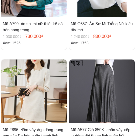
Mã A799: áo sơ mi nữ thiết kế cổ
Mã G657: Áo Sơ Mi Trắng Nữ kiểu
tròn sang trọng
tây mới
730.000₫
890.000₫
1.030.000₫
1.240.000₫
Xem: 1526
Xem: 1753
Mã F896: đầm váy đẹp dáng trung
Mã A577 Giá 850K: chân váy xếp
cao cấp Pc hàn quốc thanh lịch
ly dáng dài thanh lịch cuốn hút