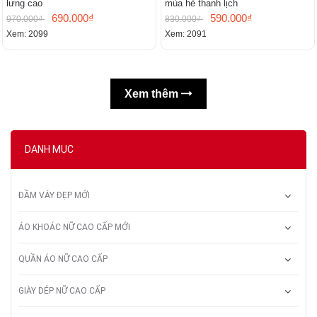
lưng cao
mùa hè thanh lịch
690.000₫
590.000₫
970.000₫
830.000₫
Xem: 2099
Xem: 2091
Xem thêm
DANH MỤC
ĐẦM VÁY ĐẸP MỚI
ÁO KHOÁC NỮ CAO CẤP MỚI
QUẦN ÁO NỮ CAO CẤP
GIÀY DÉP NỮ CAO CẤP