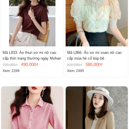
Mã L833: Áo thun sơ mi nữ cao
Mã L866: Áo sơ mi voan nữ cao
cấp thời trang thường ngày Mohan
cấp mùa hè cổ búp bê
490.000₫
580.000₫
700.000₫
810.000₫
Xem: 2269
Xem: 2495