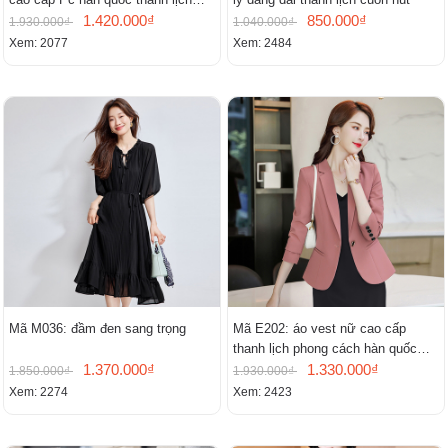
mới
1.420.000₫
850.000₫
1.930.000₫
1.040.000₫
Xem: 2077
Xem: 2484
Mã M036: đầm đen sang trọng
Mã E202: áo vest nữ cao cấp
thanh lịch phong cách hàn quốc
1.370.000₫
mới
1.330.000₫
1.850.000₫
1.930.000₫
Xem: 2274
Xem: 2423