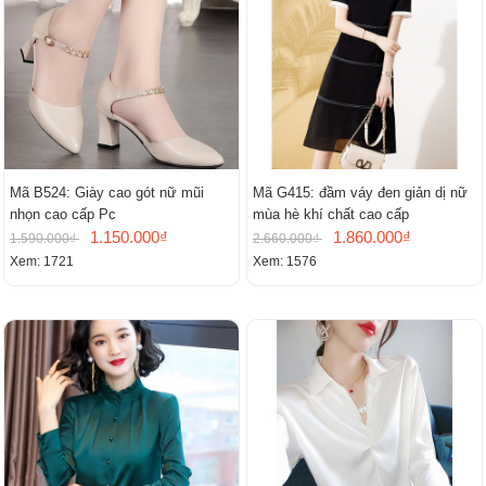
Mã B524: Giày cao gót nữ mũi
Mã G415: đầm váy đen giản dị nữ
nhọn cao cấp Pc
mùa hè khí chất cao cấp
1.150.000₫
1.860.000₫
1.590.000₫
2.660.000₫
Xem: 1721
Xem: 1576