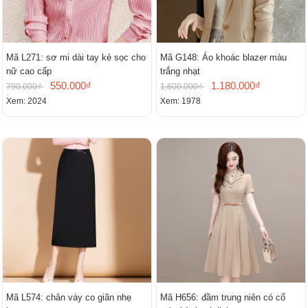
Mã L271: sơ mi dài tay kẻ sọc cho
Mã G148: Áo khoác blazer màu
nữ cao cấp
trắng nhạt
550.000₫
1.180.000₫
790.000₫
1.600.000₫
Xem: 2024
Xem: 1978
Mã L574: chân váy co giãn nhẹ
Mã H656: đầm trung niên có cổ