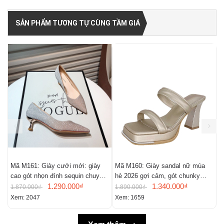
SẢN PHẨM TƯƠNG TỰ CÙNG TẦM GIÁ
Mã M161: Giày cưới mới: giày
Mã M160: Giày sandal nữ mùa
M
cao gót nhọn đính sequin chuyển
hè 2026 gợi cảm, gót chunky
t
màu, giày mũi nhọn gợi cảm
1.290.000₫
kiểu Pháp, mũi vuông, hở mũi
1.340.000₫
1.870.000₫
1.890.000₫
1
Xem: 2047
Xem: 1659
X