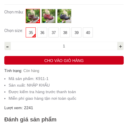
Chọn màu:
Chọn size:
35
36
37
38
39
40
-
+
CHO VÀO GIỎ HÀNG
Tình trạng:
Còn hàng
Mã sản phẩm:
K911-1
Sản xuất:
NHẬP KHẨU
Được kiểm tra hàng trước thanh toán
Miễn phí giao hàng tận nơi toàn quốc
Lượt xem: 2241
Đánh giá sản phẩm