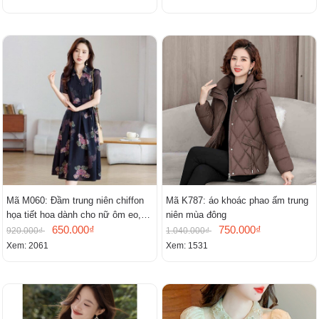
Mã M060: Đầm trung niên chiffon
Mã K787: áo khoác phao ấm trung
họa tiết hoa dành cho nữ ôm eo,
niên mùa đông
cổ chữ V, đầm midi tay ngắn thanh
650.000₫
750.000₫
920.000₫
1.040.000₫
lịch.
Xem: 2061
Xem: 1531