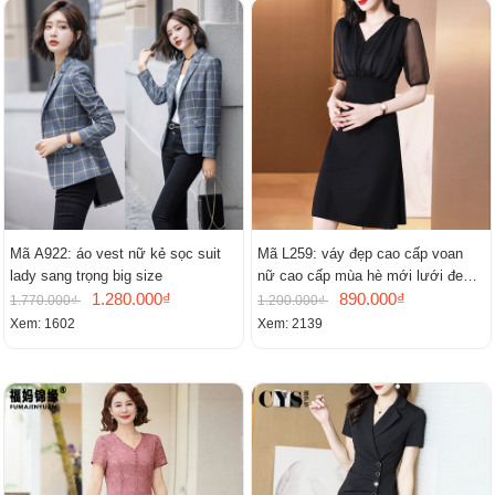
Mã A922: áo vest nữ kẻ sọc suit
Mã L259: váy đẹp cao cấp voan
lady sang trọng big size
nữ cao cấp mùa hè mới lưới đen
1.280.000₫
cao cấp khí chất nhỏ tay ngắn
890.000₫
1.770.000₫
1.200.000₫
Xem: 1602
Xem: 2139