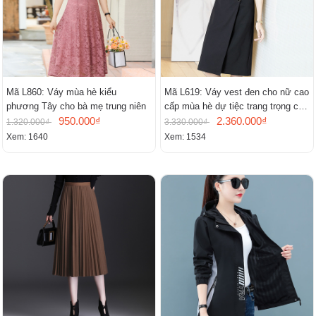
Mã L860: Váy mùa hè kiểu
Mã L619: Váy vest đen cho nữ cao
phương Tây cho bà mẹ trung niên
cấp mùa hè dự tiệc trang trọng cao
950.000₫
cấp
2.360.000₫
1.320.000₫
3.330.000₫
Xem: 1640
Xem: 1534