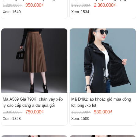
950.000₫
cấp
2.360.000₫
1.320.000₫
3.330.000₫
Xem: 1640
Xem: 1534
Mã A569 Giá 790K: chân váy xếp
Mã D491: áo khoác gió mùa đông
ly cao cấp dáng a dài quá gối
lót lông /ko lót
790.000₫
930.000₫
1.030.000₫
1.260.000₫
Xem: 1858
Xem: 1500