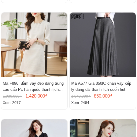
Mã F896: đầm váy đẹp dáng trung
Mã A577 Giá 850K: chân váy xếp
cao cấp Pc hàn quốc thanh lịch
ly dáng dài thanh lịch cuốn hút
mới
1.420.000₫
850.000₫
1.930.000₫
1.040.000₫
Xem: 2077
Xem: 2484