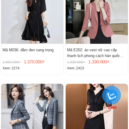
Mã M036: đầm đen sang trọng
Mã E202: áo vest nữ cao cấp
thanh lịch phong cách hàn quốc
1.370.000₫
mới
1.330.000₫
1.850.000₫
1.930.000₫
Xem: 2274
Xem: 2423
Zalo