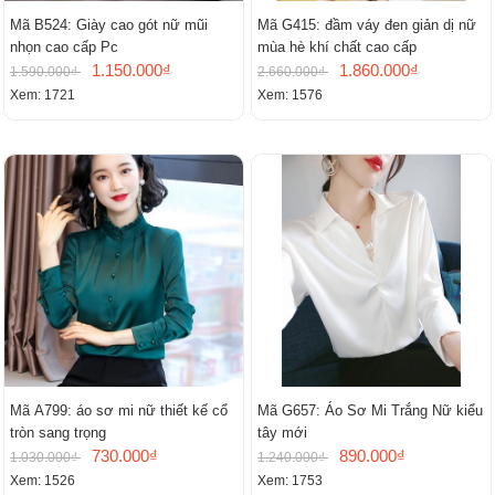
Mã B524: Giày cao gót nữ mũi
Mã G415: đầm váy đen giản dị nữ
nhọn cao cấp Pc
mùa hè khí chất cao cấp
1.150.000₫
1.860.000₫
1.590.000₫
2.660.000₫
Xem: 1721
Xem: 1576
Mã A799: áo sơ mi nữ thiết kế cổ
Mã G657: Áo Sơ Mi Trắng Nữ kiểu
tròn sang trọng
tây mới
730.000₫
890.000₫
1.030.000₫
1.240.000₫
Xem: 1526
Xem: 1753