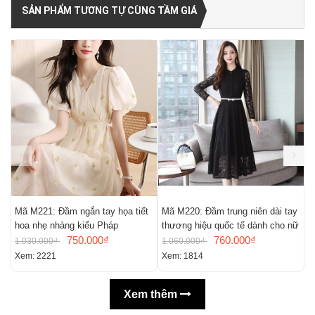
SẢN PHẨM TƯƠNG TỰ CÙNG TẦM GIÁ
Mã M221: Đầm ngắn tay họa tiết
Mã M220: Đầm trung niên dài tay
M
hoa nhẹ nhàng kiểu Pháp
thương hiệu quốc tế dành cho nữ
m
750.000₫
760.000₫
n
1.030.000₫
1.060.000₫
9
Xem: 2221
Xem: 1814
X
Xem thêm