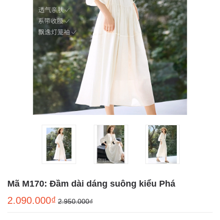
Mã M170: Đầm dài dáng suông kiểu Phá
2.090.000₫
2.950.000₫