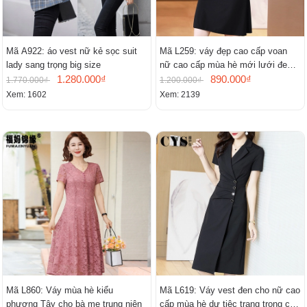
Mã A922: áo vest nữ kẻ sọc suit
Mã L259: váy đẹp cao cấp voan
lady sang trọng big size
nữ cao cấp mùa hè mới lưới đen
1.280.000₫
cao cấp khí chất nhỏ tay ngắn
890.000₫
1.770.000₫
1.200.000₫
Xem: 1602
Xem: 2139
Mã L860: Váy mùa hè kiểu
Mã L619: Váy vest đen cho nữ cao
phương Tây cho bà mẹ trung niên
cấp mùa hè dự tiệc trang trọng cao