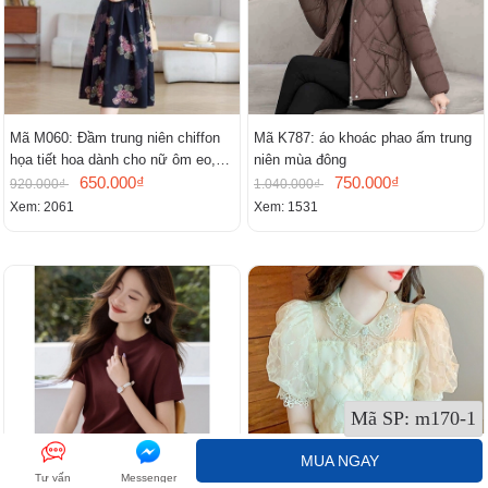
Mã M060: Đầm trung niên chiffon
Mã K787: áo khoác phao ấm trung
họa tiết hoa dành cho nữ ôm eo,
niên mùa đông
cổ chữ V, đầm midi tay ngắn thanh
650.000₫
750.000₫
920.000₫
1.040.000₫
lịch.
Xem: 2061
Xem: 1531
Mã SP:
m170-1
MUA NGAY
Tư vấn
Messenger