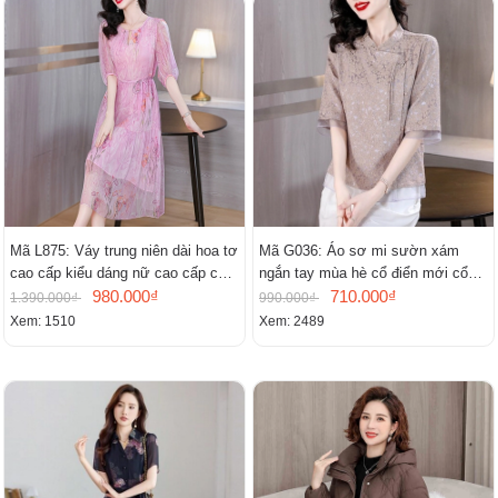
Mã L875: Váy trung niên dài hoa tơ
Mã G036: Áo sơ mi sườn xám
cao cấp kiểu dáng nữ cao cấp cao
ngắn tay mùa hè cổ điển mới cổ
cấp thần
980.000₫
đứng
710.000₫
1.390.000₫
990.000₫
Xem: 1510
Xem: 2489