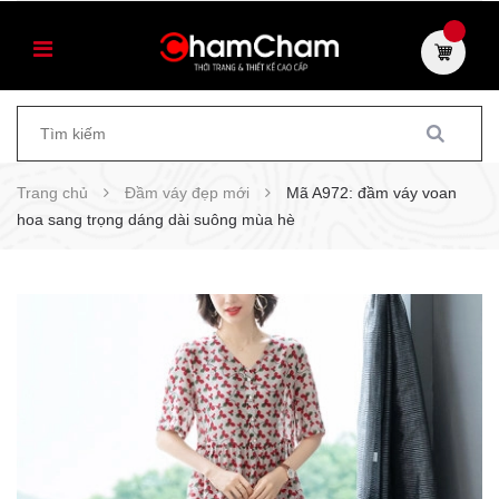
Trang chủ
Đầm váy đẹp mới
Mã A972: đầm váy voan
hoa sang trọng dáng dài suông mùa hè