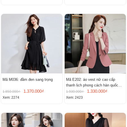
Mã M036: đầm đen sang trọng
Mã E202: áo vest nữ cao cấp
thanh lịch phong cách hàn quốc
1.370.000₫
mới
1.330.000₫
1.850.000₫
1.930.000₫
Xem: 2274
Xem: 2423