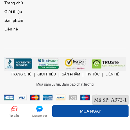
Trang chủ
Giới thiệu
Sản phẩm
Liên hệ
TRANG CHỦ
GIỚI THIỆU
SẢN PHẨM
TIN TỨC
LIÊN HỆ
Mua sắm uy tín, đảm bảo chất lượng
Mã SP:
A972-1
MUA NGAY
Tư vấn
Messenger
@2017 Bản quyền thuộc về
ChamCham Shop
Cung cấp bởi
Sapo