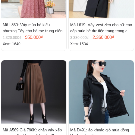
Mã L860: Váy mùa hè kiểu
Mã L619: Váy vest đen cho nữ cao
phương Tây cho bà mẹ trung niên
cấp mùa hè dự tiệc trang trọng cao
950.000₫
cấp
2.360.000₫
1.320.000₫
3.330.000₫
Xem: 1640
Xem: 1534
Mã A569 Giá 790K: chân váy xếp
Mã D491: áo khoác gió mùa đông