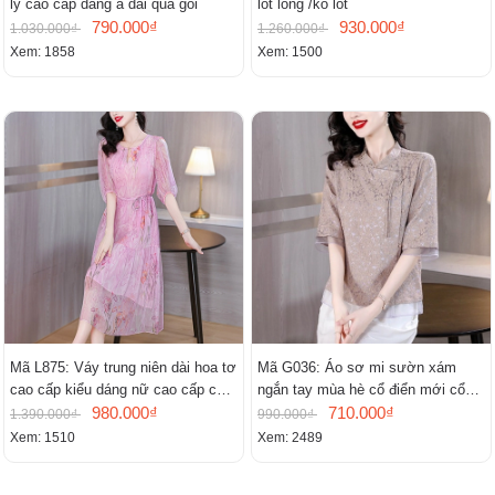
ly cao cấp dáng a dài quá gối
lót lông /ko lót
790.000₫
930.000₫
1.030.000₫
1.260.000₫
Xem: 1858
Xem: 1500
Mã L875: Váy trung niên dài hoa tơ
Mã G036: Áo sơ mi sườn xám
cao cấp kiểu dáng nữ cao cấp cao
ngắn tay mùa hè cổ điển mới cổ
cấp thần
980.000₫
đứng
710.000₫
1.390.000₫
990.000₫
Xem: 1510
Xem: 2489