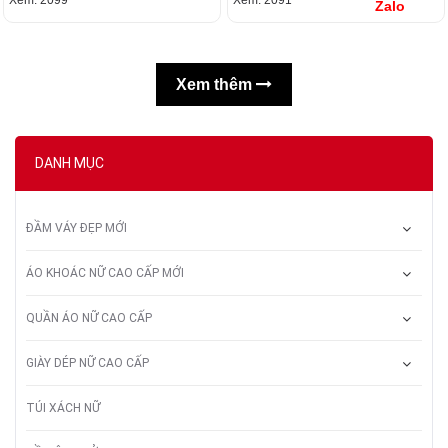
Zalo
Xem thêm
DANH MỤC
ĐẦM VÁY ĐẸP MỚI
ÁO KHOÁC NỮ CAO CẤP MỚI
QUẦN ÁO NỮ CAO CẤP
GIÀY DÉP NỮ CAO CẤP
TÚI XÁCH NỮ