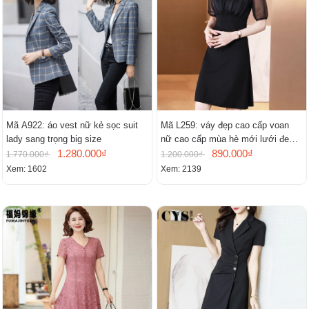
Mã A922: áo vest nữ kẻ sọc suit
Mã L259: váy đẹp cao cấp voan
lady sang trọng big size
nữ cao cấp mùa hè mới lưới đen
1.280.000₫
cao cấp khí chất nhỏ tay ngắn
890.000₫
1.770.000₫
1.200.000₫
Xem: 1602
Xem: 2139