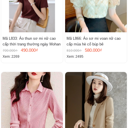
Mã L833: Áo thun sơ mi nữ cao
Mã L866: Áo sơ mi voan nữ cao
cấp thời trang thường ngày Mohan
cấp mùa hè cổ búp bê
490.000₫
580.000₫
700.000₫
810.000₫
Xem: 2269
Xem: 2495