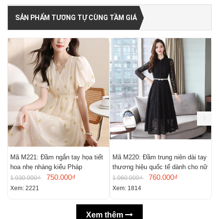
SẢN PHẨM TƯƠNG TỰ CÙNG TẦM GIÁ
Mã M221: Đầm ngắn tay họa tiết
Mã M220: Đầm trung niên dài tay
M
hoa nhẹ nhàng kiểu Pháp
thương hiệu quốc tế dành cho nữ
m
750.000₫
760.000₫
n
1.030.000₫
1.060.000₫
9
Xem: 2221
Xem: 1814
X
Xem thêm