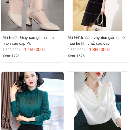
Mã B524: Giày cao gót nữ mũi
Mã G415: đầm váy đen giản dị nữ
nhọn cao cấp Pc
mùa hè khí chất cao cấp
1.150.000₫
1.860.000₫
1.590.000₫
2.660.000₫
Xem: 1721
Xem: 1576