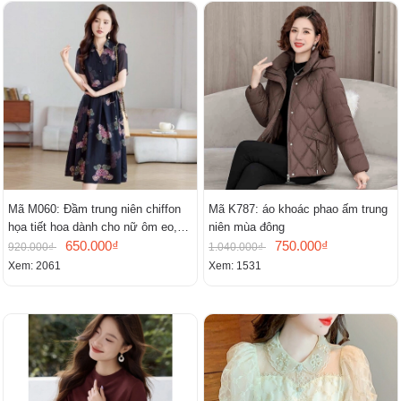
Mã M060: Đầm trung niên chiffon
Mã K787: áo khoác phao ấm trung
họa tiết hoa dành cho nữ ôm eo,
niên mùa đông
cổ chữ V, đầm midi tay ngắn thanh
650.000₫
750.000₫
920.000₫
1.040.000₫
lịch.
Xem: 2061
Xem: 1531