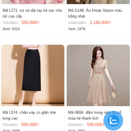
Mã L271: sơ mi dài tay kẻ sọc cho
Mã G148: Áo khoác blazer màu
nữ cao cấp
trắng nhạt
550.000₫
1.180.000₫
790.000₫
1.600.000₫
Xem: 2024
Xem: 1978
Mã L574: chân váy co giãn nhẹ
Mã H656: đầm trung niên có cổ
lưng cao
mùa hè thanh lịch
690.000₫
590.000₫
970.000₫
830.000₫
Xem: 2099
Xem: 2091