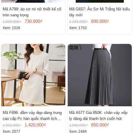
Mã A799: áo sơ mi nữ thiết kế cổ
Mã G657: Áo Sơ Mi Trắng Nữ kiểu
tròn sang trọng
tây mới
730.000₫
890.000₫
1.030.000₫
1.240.000₫
Xem: 1526
Xem: 1753
Mã F896: đầm váy đẹp dáng trung
Mã A577 Giá 850K: chân váy xếp
cao cấp Pc hàn quốc thanh lịch
ly dáng dài thanh lịch cuốn hút
mới
1.420.000₫
850.000₫
1.930.000₫
1.040.000₫
Xem: 2077
Xem: 2484