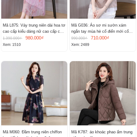
Mã L875: Váy trung niên dài hoa tơ
Mã G036: Áo sơ mi sườn xám
cao cấp kiểu dáng nữ cao cấp cao
ngắn tay mùa hè cổ điển mới cổ
cấp thần
980.000₫
đứng
710.000₫
1.390.000₫
990.000₫
Xem: 1510
Xem: 2489
Mã M060: Đầm trung niên chiffon
Mã K787: áo khoác phao ấm trung