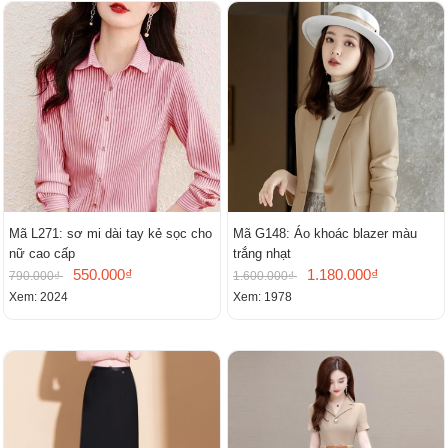
Mã L271: sơ mi dài tay kẻ sọc cho
Mã G148: Áo khoác blazer màu
nữ cao cấp
trắng nhạt
550.000₫
1.180.000₫
790.000₫
1.600.000₫
Xem: 2024
Xem: 1978