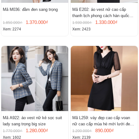
Mã M036: đầm đen sang trọng
Mã E202: áo vest nữ cao cấp
thanh lịch phong cách hàn quốc
1.370.000₫
mới
1.330.000₫
1.850.000₫
1.930.000₫
Xem: 2274
Xem: 2423
Mã A922: áo vest nữ kẻ sọc suit
Mã L259: váy đẹp cao cấp voan
lady sang trọng big size
nữ cao cấp mùa hè mới lưới đen
1.280.000₫
cao cấp khí chất nhỏ tay ngắn
890.000₫
1.770.000₫
1.200.000₫
Xem: 1602
Xem: 2139