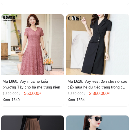
Mã L860: Váy mùa hè kiểu
Mã L619: Váy vest đen cho nữ cao
phương Tây cho bà mẹ trung niên
cấp mùa hè dự tiệc trang trọng cao
950.000₫
cấp
2.360.000₫
1.320.000₫
3.330.000₫
Xem: 1640
Xem: 1534