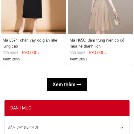
Mã L574: chân váy co giãn nhẹ
Mã H656: đầm trung niên có cổ
lưng cao
mùa hè thanh lịch
690.000₫
590.000₫
970.000₫
830.000₫
Xem: 2099
Xem: 2091
Xem thêm
DANH MỤC
ĐẦM VÁY ĐẸP MỚI