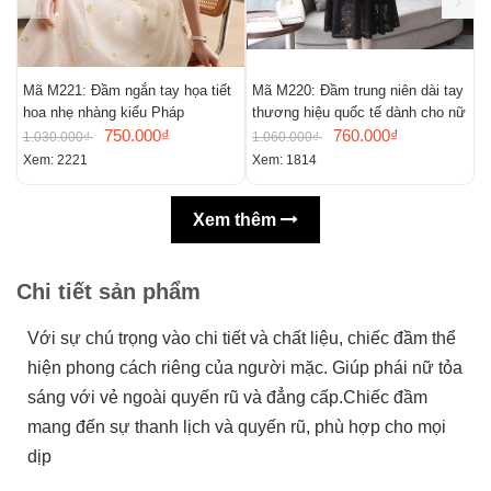
Mã M221: Đầm ngắn tay họa tiết
Mã M220: Đầm trung niên dài tay
M
hoa nhẹ nhàng kiểu Pháp
thương hiệu quốc tế dành cho nữ
m
750.000₫
760.000₫
n
1.030.000₫
1.060.000₫
9
Xem: 2221
Xem: 1814
X
Xem thêm
Chi tiết sản phẩm
Với sự chú trọng vào chi tiết và chất liệu, chiếc đầm thể
hiện phong cách riêng của người mặc. Giúp phái nữ tỏa
sáng với vẻ ngoài quyến rũ và đẳng cấp.Chiếc đầm
mang đến sự thanh lịch và quyến rũ, phù hợp cho mọi
dịp