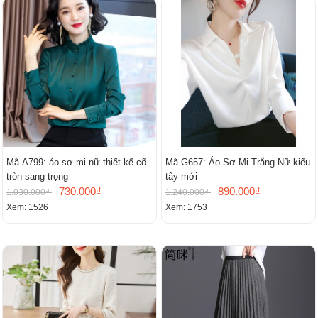
Mã A799: áo sơ mi nữ thiết kế cổ
Mã G657: Áo Sơ Mi Trắng Nữ kiểu
tròn sang trọng
tây mới
730.000₫
890.000₫
1.030.000₫
1.240.000₫
Xem: 1526
Xem: 1753