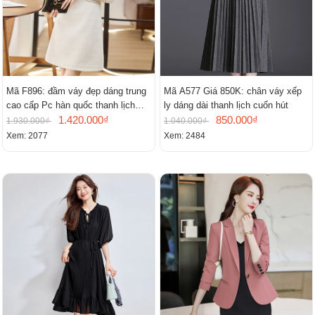
Mã F896: đầm váy đẹp dáng trung
Mã A577 Giá 850K: chân váy xếp
cao cấp Pc hàn quốc thanh lịch
ly dáng dài thanh lịch cuốn hút
mới
1.420.000₫
850.000₫
1.930.000₫
1.040.000₫
Xem: 2077
Xem: 2484