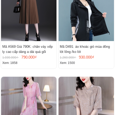
Mã A569 Giá 790K: chân váy xếp
Mã D491: áo khoác gió mùa đông
ly cao cấp dáng a dài quá gối
lót lông /ko lót
790.000₫
930.000₫
1.030.000₫
1.260.000₫
Xem: 1858
Xem: 1500