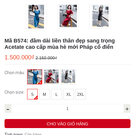
Mã B574: đầm dài liền thân đẹp sang trọng
Acetate cao cấp mùa hè mới Pháp cổ điển
1.500.000₫
2.150.000₫
Chọn màu:
Chọn size:
S
M
L
XL
2XL
-
+
CHO VÀO GIỎ HÀNG
Tình trạng:
Còn hàng