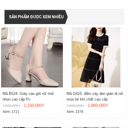
SẢN PHẨM ĐƯỢC XEM NHIỀU
Mã B524: Giày cao gót nữ mũi
Mã G415: đầm váy đen giản dị nữ
nhọn cao cấp Pc
mùa hè khí chất cao cấp
1.150.000₫
1.860.000₫
1.590.000₫
2.660.000₫
Xem: 1721
Xem: 1576