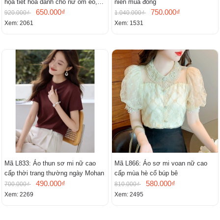
họa tiết hoa dành cho nữ ôm eo,
niên mùa đông
cổ chữ V, đầm midi tay ngắn thanh
650.000₫
750.000₫
920.000₫
1.040.000₫
lịch.
Xem: 2061
Xem: 1531
Mã L833: Áo thun sơ mi nữ cao
Mã L866: Áo sơ mi voan nữ cao
cấp thời trang thường ngày Mohan
cấp mùa hè cổ búp bê
490.000₫
580.000₫
700.000₫
810.000₫
Xem: 2269
Xem: 2495