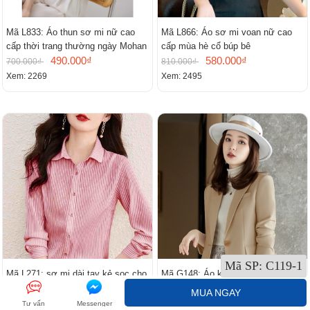
Mã L833: Áo thun sơ mi nữ cao
Mã L866: Áo sơ mi voan nữ cao
cấp thời trang thường ngày Mohan
cấp mùa hè cổ búp bê
490.000₫
580.000₫
700.000₫
810.000₫
Xem: 2269
Xem: 2495
Mã SP:
C119-1
Mã L271: sơ mi dài tay kẻ sọc cho
Mã G148: Áo khoác blazer màu
nữ cao cấp
trắng nhạt
MUA NGAY
550.000₫
1.180.000₫
790.000₫
1.600.000₫
Tư vấn
Messenger