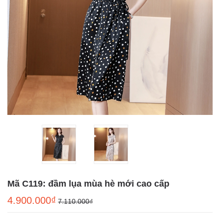
Mã C119: đầm lụa mùa hè mới cao cấp
4.900.000₫
7.110.000₫