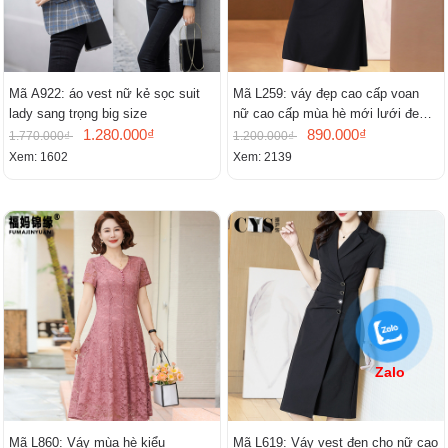
Mã A922: áo vest nữ kẻ sọc suit
Mã L259: váy đẹp cao cấp voan
lady sang trọng big size
nữ cao cấp mùa hè mới lưới đen
1.280.000₫
cao cấp khí chất nhỏ tay ngắn
890.000₫
1.770.000₫
1.200.000₫
Xem: 1602
Xem: 2139
Zalo
Mã L860: Váy mùa hè kiểu
Mã L619: Váy vest đen cho nữ cao