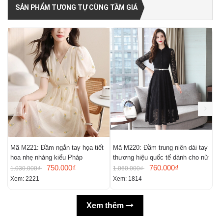
SẢN PHẨM TƯƠNG TỰ CÙNG TẦM GIÁ
Mã M221: Đầm ngắn tay họa tiết
Mã M220: Đầm trung niên dài tay
M
hoa nhẹ nhàng kiểu Pháp
thương hiệu quốc tế dành cho nữ
m
750.000₫
760.000₫
n
1.030.000₫
1.060.000₫
9
Xem: 2221
Xem: 1814
X
Xem thêm