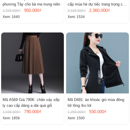
phương Tây cho bà mẹ trung niên
cấp mùa hè dự tiệc trang trọng cao
950.000₫
cấp
2.360.000₫
1.320.000₫
3.330.000₫
Xem: 1640
Xem: 1534
Mã A569 Giá 790K: chân váy xếp
Mã D491: áo khoác gió mùa đông
ly cao cấp dáng a dài quá gối
lót lông /ko lót
790.000₫
930.000₫
1.030.000₫
1.260.000₫
Xem: 1858
Xem: 1500