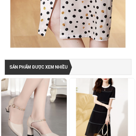
SẢN PHẨM ĐƯỢC XEM NHIỀU