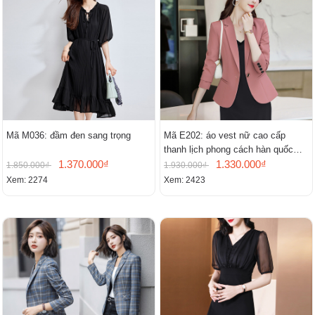
Mã M036: đầm đen sang trọng
Mã E202: áo vest nữ cao cấp
thanh lịch phong cách hàn quốc
1.370.000₫
mới
1.330.000₫
1.850.000₫
1.930.000₫
Xem: 2274
Xem: 2423