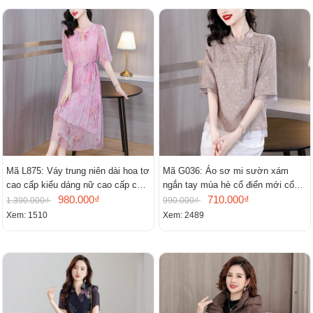
Mã L875: Váy trung niên dài hoa tơ
Mã G036: Áo sơ mi sườn xám
cao cấp kiểu dáng nữ cao cấp cao
ngắn tay mùa hè cổ điển mới cổ
cấp thần
980.000₫
đứng
710.000₫
1.390.000₫
990.000₫
Xem: 1510
Xem: 2489