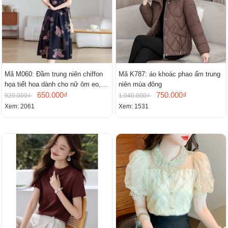
Mã M060: Đầm trung niên chiffon
Mã K787: áo khoác phao ấm trung
họa tiết hoa dành cho nữ ôm eo,
niên mùa đông
cổ chữ V, đầm midi tay ngắn thanh
650.000₫
750.000₫
920.000₫
1.040.000₫
lịch.
Xem: 2061
Xem: 1531