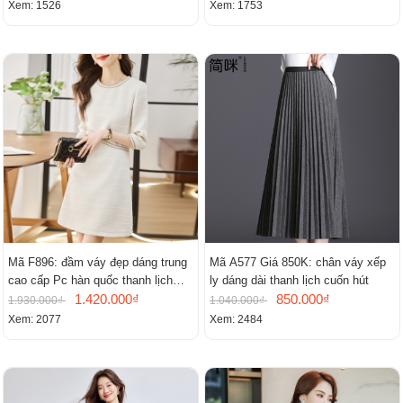
Xem: 1526
Xem: 1753
Mã F896: đầm váy đẹp dáng trung
Mã A577 Giá 850K: chân váy xếp
cao cấp Pc hàn quốc thanh lịch
ly dáng dài thanh lịch cuốn hút
mới
1.420.000₫
850.000₫
1.930.000₫
1.040.000₫
Xem: 2077
Xem: 2484