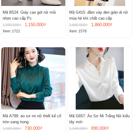
Mã B524: Giày cao gót nữ mũi
Mã G415: đầm váy đen giản dị nữ
nhọn cao cấp Pc
mùa hè khí chất cao cấp
1.150.000₫
1.860.000₫
1.590.000₫
2.660.000₫
Xem: 1721
Xem: 1576
Mã A799: áo sơ mi nữ thiết kế cổ
Mã G657: Áo Sơ Mi Trắng Nữ kiểu
tròn sang trọng
tây mới
730.000₫
890.000₫
1.030.000₫
1.240.000₫