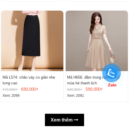
Mã L574: chân váy co giãn nhẹ
Mã H656: đầm trung niên có cổ
lưng cao
mùa hè thanh lịch
Zalo
690.000₫
590.000₫
970.000₫
830.000₫
Xem: 2099
Xem: 2091
Xem thêm