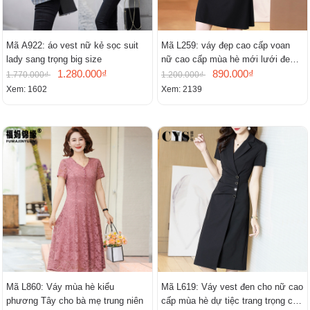
Mã A922: áo vest nữ kẻ sọc suit
Mã L259: váy đẹp cao cấp voan
lady sang trọng big size
nữ cao cấp mùa hè mới lưới đen
1.280.000₫
cao cấp khí chất nhỏ tay ngắn
890.000₫
1.770.000₫
1.200.000₫
Xem: 1602
Xem: 2139
Mã L860: Váy mùa hè kiểu
Mã L619: Váy vest đen cho nữ cao
phương Tây cho bà mẹ trung niên
cấp mùa hè dự tiệc trang trọng cao