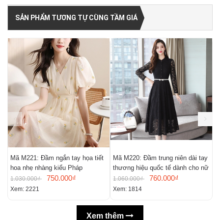
SẢN PHẨM TƯƠNG TỰ CÙNG TẦM GIÁ
Mã M221: Đầm ngắn tay họa tiết
Mã M220: Đầm trung niên dài tay
M
hoa nhẹ nhàng kiểu Pháp
thương hiệu quốc tế dành cho nữ
m
750.000₫
760.000₫
n
1.030.000₫
1.060.000₫
9
Xem: 2221
Xem: 1814
X
Xem thêm