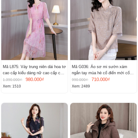
Mã L875: Váy trung niên dài hoa tơ
Mã G036: Áo sơ mi sườn xám
cao cấp kiểu dáng nữ cao cấp cao
ngắn tay mùa hè cổ điển mới cổ
cấp thần
980.000₫
đứng
710.000₫
1.390.000₫
990.000₫
Xem: 1510
Xem: 2489