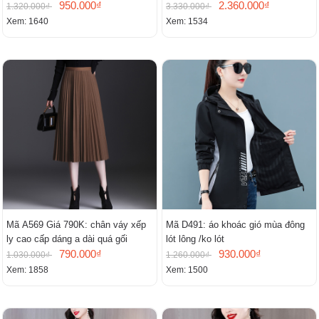
950.000₫
cấp
2.360.000₫
1.320.000₫
3.330.000₫
Xem: 1640
Xem: 1534
Mã A569 Giá 790K: chân váy xếp
Mã D491: áo khoác gió mùa đông
ly cao cấp dáng a dài quá gối
lót lông /ko lót
790.000₫
930.000₫
1.030.000₫
1.260.000₫
Xem: 1858
Xem: 1500