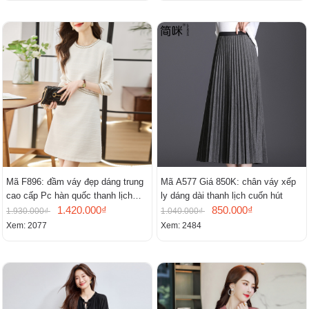
Mã F896: đầm váy đẹp dáng trung
Mã A577 Giá 850K: chân váy xếp
cao cấp Pc hàn quốc thanh lịch
ly dáng dài thanh lịch cuốn hút
mới
1.420.000₫
850.000₫
1.930.000₫
1.040.000₫
Xem: 2077
Xem: 2484