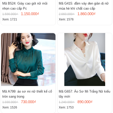
Mã B524: Giày cao gót nữ mũi
Mã G415: đầm váy đen giản dị nữ
nhọn cao cấp Pc
mùa hè khí chất cao cấp
1.150.000₫
1.860.000₫
1.590.000₫
2.660.000₫
Xem: 1721
Xem: 1576
Mã A799: áo sơ mi nữ thiết kế cổ
Mã G657: Áo Sơ Mi Trắng Nữ kiểu
tròn sang trọng
tây mới
730.000₫
890.000₫
1.030.000₫
1.240.000₫
Xem: 1526
Xem: 1753