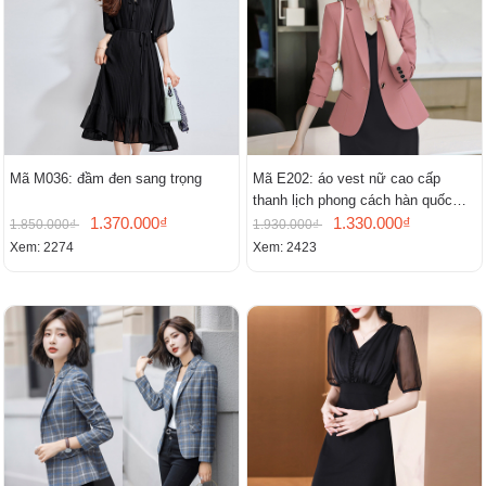
Mã M036: đầm đen sang trọng
Mã E202: áo vest nữ cao cấp
thanh lịch phong cách hàn quốc
1.370.000₫
mới
1.330.000₫
1.850.000₫
1.930.000₫
Xem: 2274
Xem: 2423