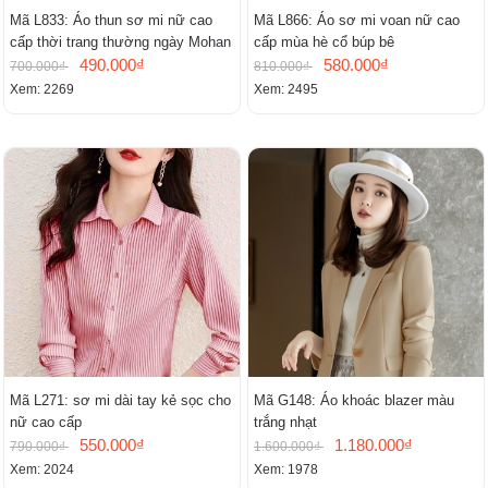
Mã L833: Áo thun sơ mi nữ cao
Mã L866: Áo sơ mi voan nữ cao
cấp thời trang thường ngày Mohan
cấp mùa hè cổ búp bê
490.000₫
580.000₫
700.000₫
810.000₫
Xem: 2269
Xem: 2495
Mã L271: sơ mi dài tay kẻ sọc cho
Mã G148: Áo khoác blazer màu
nữ cao cấp
trắng nhạt
550.000₫
1.180.000₫
790.000₫
1.600.000₫
Xem: 2024
Xem: 1978