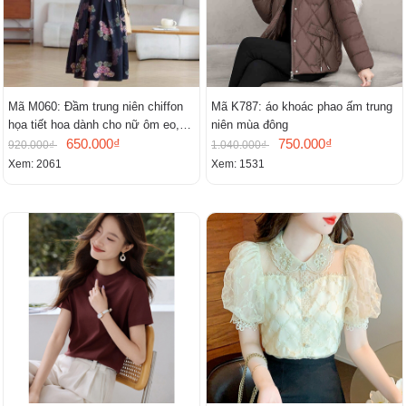
Mã M060: Đầm trung niên chiffon
Mã K787: áo khoác phao ấm trung
họa tiết hoa dành cho nữ ôm eo,
niên mùa đông
cổ chữ V, đầm midi tay ngắn thanh
650.000₫
750.000₫
920.000₫
1.040.000₫
lịch.
Xem: 2061
Xem: 1531