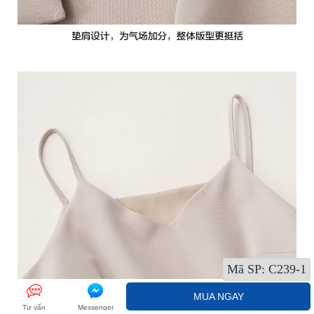
Mã SP:
C239-1
MUA NGAY
Tư vấn
Messenger