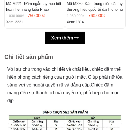
Mã M221: Đầm ngắn tay họa tiết
Mã M220: Đầm trung niên dài tay
M
hoa nhẹ nhàng kiểu Pháp
thương hiệu quốc tế dành cho nữ
m
750.000₫
760.000₫
n
1.030.000₫
1.060.000₫
9
Xem: 2221
Xem: 1814
X
Xem thêm
Chi tiết sản phẩm
Với sự chú trọng vào chi tiết và chất liệu, chiếc đầm thể
hiện phong cách riêng của người mặc. Giúp phái nữ tỏa
sáng với vẻ ngoài quyến rũ và đẳng cấp.Chiếc đầm
mang đến sự thanh lịch và quyến rũ, phù hợp cho mọi
dịp