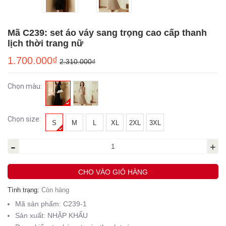
Mã C239: set áo váy sang trọng cao cấp thanh
lịch thời trang nữ
1.700.000₫
2.310.000₫
Chọn màu:
Chọn size:
S
M
L
XL
2XL
3XL
-
+
CHO VÀO GIỎ HÀNG
Tình trạng:
Còn hàng
Mã sản phẩm:
C239-1
Sản xuất:
NHẬP KHẨU