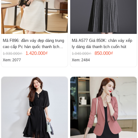
Mã F896: đầm váy đẹp dáng trung
Mã A577 Giá 850K: chân váy xếp
cao cấp Pc hàn quốc thanh lịch
ly dáng dài thanh lịch cuốn hút
mới
1.420.000₫
850.000₫
1.930.000₫
1.040.000₫
Xem: 2077
Xem: 2484