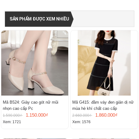
SẢN PHẨM ĐƯỢC XEM NHIỀU
Mã B524: Giày cao gót nữ mũi
Mã G415: đầm váy đen giản dị nữ
nhọn cao cấp Pc
mùa hè khí chất cao cấp
1.150.000₫
1.860.000₫
1.590.000₫
2.660.000₫
Xem: 1721
Xem: 1576