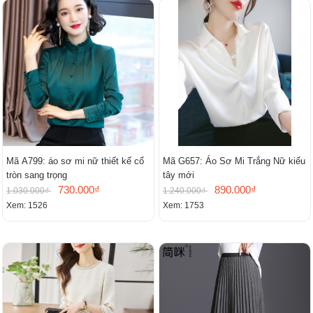
Mã A799: áo sơ mi nữ thiết kế cổ
Mã G657: Áo Sơ Mi Trắng Nữ kiểu
tròn sang trọng
tây mới
730.000₫
890.000₫
1.030.000₫
1.240.000₫
Xem: 1526
Xem: 1753