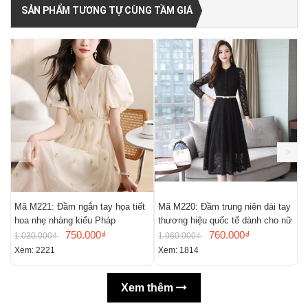
SẢN PHẨM TƯƠNG TỰ CÙNG TẦM GIÁ
Mã M221: Đầm ngắn tay họa tiết
Mã M220: Đầm trung niên dài tay
M
hoa nhẹ nhàng kiểu Pháp
thương hiệu quốc tế dành cho nữ
m
750.000₫
760.000₫
n
1.030.000₫
1.060.000₫
9
Xem: 2221
Xem: 1814
X
Xem thêm