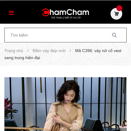
Trang chủ
Đầm váy đẹp mới
Mã C396: váy nữ cổ vest
sang trọng hiện đại