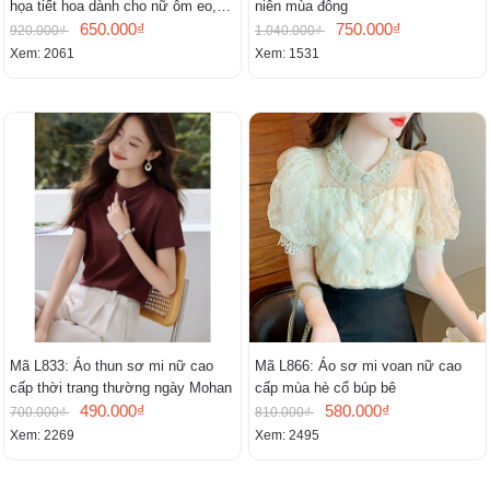
họa tiết hoa dành cho nữ ôm eo,
niên mùa đông
cổ chữ V, đầm midi tay ngắn thanh
650.000₫
750.000₫
920.000₫
1.040.000₫
lịch.
Xem: 2061
Xem: 1531
Mã L833: Áo thun sơ mi nữ cao
Mã L866: Áo sơ mi voan nữ cao
cấp thời trang thường ngày Mohan
cấp mùa hè cổ búp bê
490.000₫
580.000₫
700.000₫
810.000₫
Xem: 2269
Xem: 2495