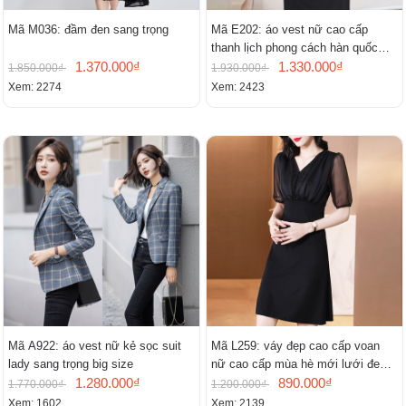
Mã M036: đầm đen sang trọng
Mã E202: áo vest nữ cao cấp
thanh lịch phong cách hàn quốc
1.370.000₫
mới
1.330.000₫
1.850.000₫
1.930.000₫
Xem: 2274
Xem: 2423
Mã A922: áo vest nữ kẻ sọc suit
Mã L259: váy đẹp cao cấp voan
lady sang trọng big size
nữ cao cấp mùa hè mới lưới đen
1.280.000₫
cao cấp khí chất nhỏ tay ngắn
890.000₫
1.770.000₫
1.200.000₫
Xem: 1602
Xem: 2139