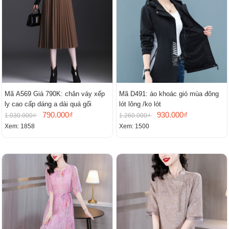
Mã A569 Giá 790K: chân váy xếp
Mã D491: áo khoác gió mùa đông
ly cao cấp dáng a dài quá gối
lót lông /ko lót
790.000₫
930.000₫
1.030.000₫
1.260.000₫
Xem: 1858
Xem: 1500