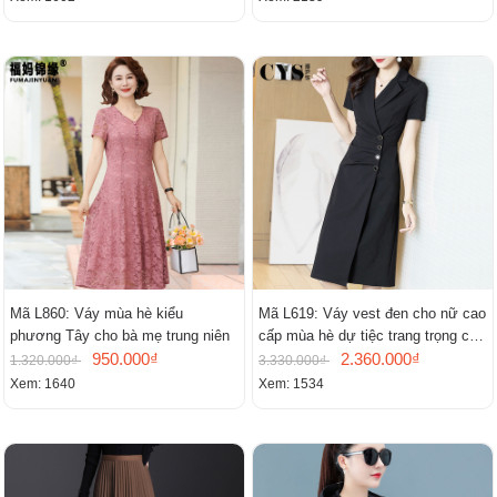
Mã L860: Váy mùa hè kiểu
Mã L619: Váy vest đen cho nữ cao
phương Tây cho bà mẹ trung niên
cấp mùa hè dự tiệc trang trọng cao
950.000₫
cấp
2.360.000₫
1.320.000₫
3.330.000₫
Xem: 1640
Xem: 1534