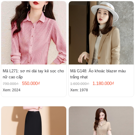
Mã L271: sơ mi dài tay kẻ sọc cho
Mã G148: Áo khoác blazer màu
nữ cao cấp
trắng nhạt
550.000₫
1.180.000₫
790.000₫
1.600.000₫
Xem: 2024
Xem: 1978