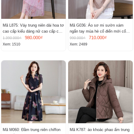
Mã L875: Váy trung niên dài hoa tơ
Mã G036: Áo sơ mi sườn xám
cao cấp kiểu dáng nữ cao cấp cao
ngắn tay mùa hè cổ điển mới cổ
cấp thần
980.000₫
đứng
710.000₫
1.390.000₫
990.000₫
Xem: 1510
Xem: 2489
Mã M060: Đầm trung niên chiffon
Mã K787: áo khoác phao ấm trung