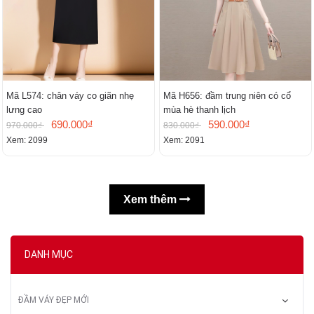
Mã L574: chân váy co giãn nhẹ
Mã H656: đầm trung niên có cổ
lưng cao
mùa hè thanh lịch
690.000₫
590.000₫
970.000₫
830.000₫
Xem: 2099
Xem: 2091
Xem thêm
DANH MỤC
ĐẦM VÁY ĐẸP MỚI