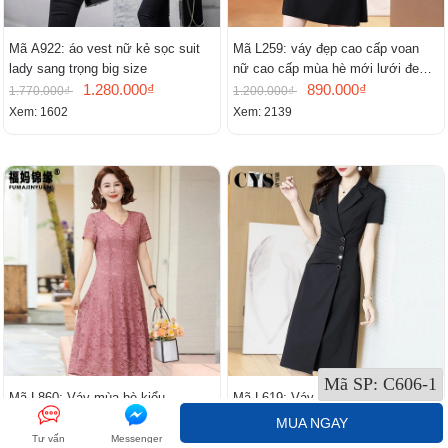
Mã A922: áo vest nữ kẻ sọc suit
Mã L259: váy đẹp cao cấp voan
lady sang trọng big size
nữ cao cấp mùa hè mới lưới đen
1.280.000₫
cao cấp khí chất nhỏ tay ngắn
890.000₫
1.770.000₫
1.200.000₫
Xem: 1602
Xem: 2139
Mã SP:
C606-1
Mã L860: Váy mùa hè kiểu
Mã L619: Váy vest đen cho nữ cao
phương Tây cho bà mẹ trung niên
cấp mùa hè dự tiệc trang trọng cao
MUA NGAY
950.000₫
cấp
2.360.000₫
1.320.000₫
3.330.000₫
Tư vấn
Messenger