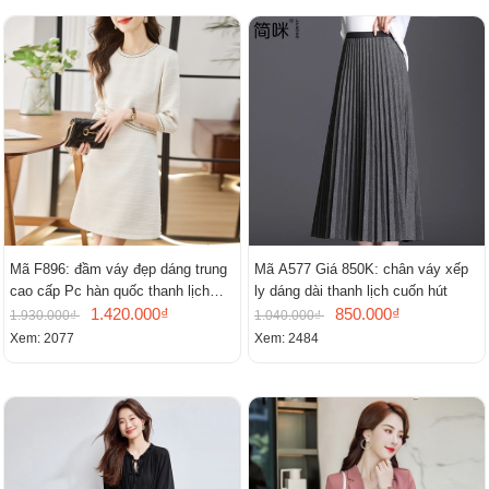
Mã F896: đầm váy đẹp dáng trung
Mã A577 Giá 850K: chân váy xếp
cao cấp Pc hàn quốc thanh lịch
ly dáng dài thanh lịch cuốn hút
mới
1.420.000₫
850.000₫
1.930.000₫
1.040.000₫
Xem: 2077
Xem: 2484