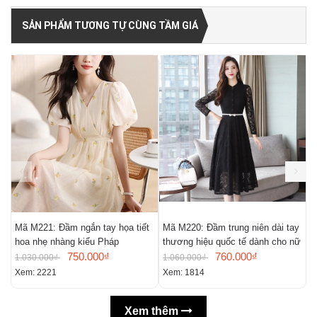
SẢN PHẨM TƯƠNG TỰ CÙNG TẦM GIÁ
Mã M221: Đầm ngắn tay họa tiết
Mã M220: Đầm trung niên dài tay
M
hoa nhẹ nhàng kiểu Pháp
thương hiệu quốc tế dành cho nữ
m
750.000₫
760.000₫
n
1.030.000₫
1.060.000₫
9
Xem: 2221
Xem: 1814
X
Xem thêm