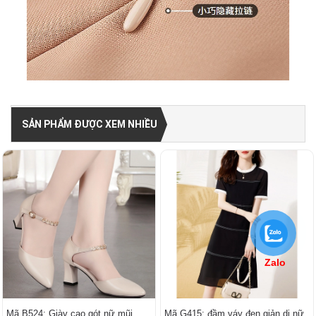
SẢN PHẨM ĐƯỢC XEM NHIỀU
Zalo
Mã B524: Giày cao gót nữ mũi
Mã G415: đầm váy đen giản dị nữ