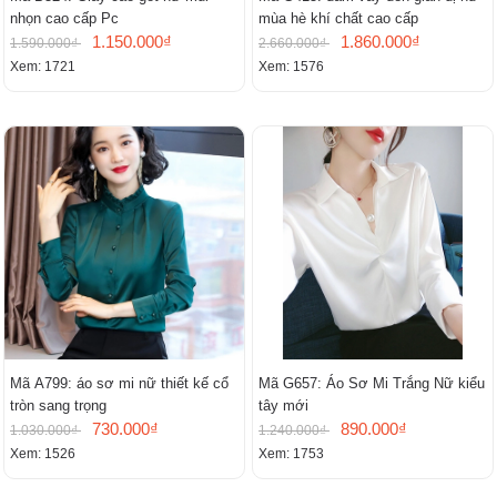
nhọn cao cấp Pc
mùa hè khí chất cao cấp
1.150.000₫
1.860.000₫
1.590.000₫
2.660.000₫
Xem: 1721
Xem: 1576
Mã A799: áo sơ mi nữ thiết kế cổ
Mã G657: Áo Sơ Mi Trắng Nữ kiểu
tròn sang trọng
tây mới
730.000₫
890.000₫
1.030.000₫
1.240.000₫
Xem: 1526
Xem: 1753