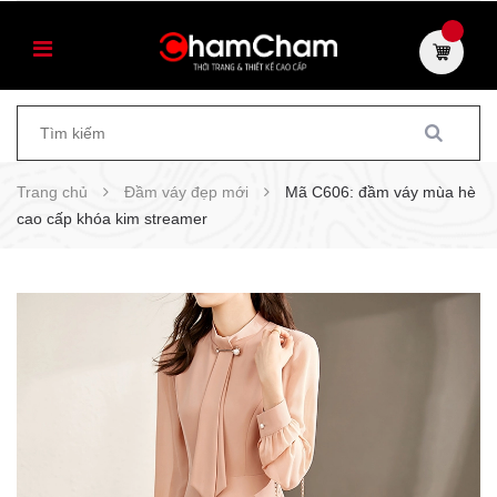
Trang chủ
Đầm váy đẹp mới
Mã C606: đầm váy mùa hè
cao cấp khóa kim streamer