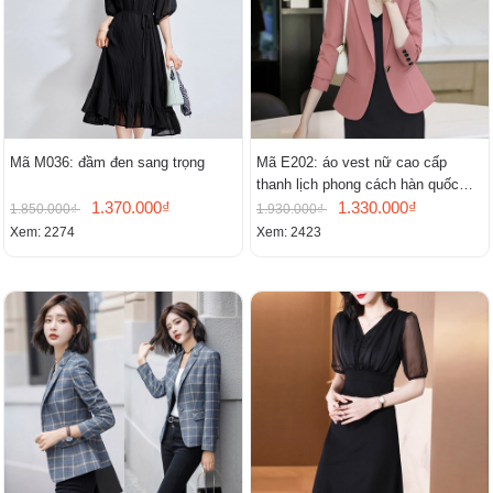
Mã M036: đầm đen sang trọng
Mã E202: áo vest nữ cao cấp
thanh lịch phong cách hàn quốc
1.370.000₫
mới
1.330.000₫
1.850.000₫
1.930.000₫
Xem: 2274
Xem: 2423