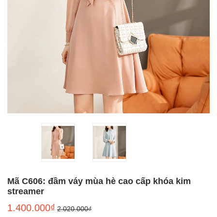
Mã C606: đầm váy mùa hè cao cấp khóa kim
streamer
1.400.000₫
2.020.000₫