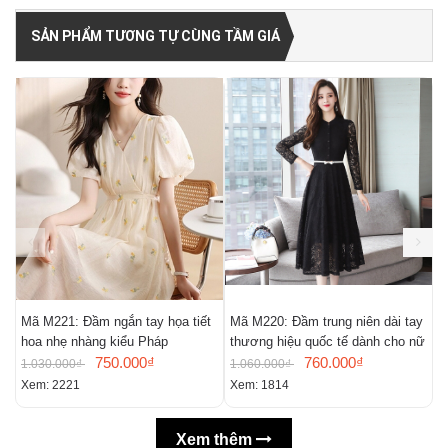
SẢN PHẨM TƯƠNG TỰ CÙNG TẦM GIÁ
Mã M221: Đầm ngắn tay họa tiết
Mã M220: Đầm trung niên dài tay
M
hoa nhẹ nhàng kiểu Pháp
thương hiệu quốc tế dành cho nữ
m
750.000₫
760.000₫
n
1.030.000₫
1.060.000₫
9
Xem: 2221
Xem: 1814
X
Xem thêm