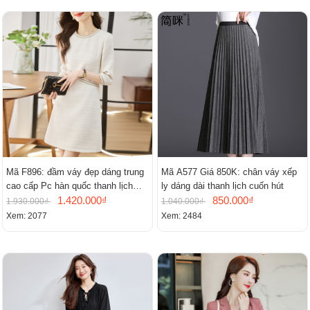
Mã F896: đầm váy đẹp dáng trung
Mã A577 Giá 850K: chân váy xếp
cao cấp Pc hàn quốc thanh lịch
ly dáng dài thanh lịch cuốn hút
mới
1.420.000₫
850.000₫
1.930.000₫
1.040.000₫
Xem: 2077
Xem: 2484