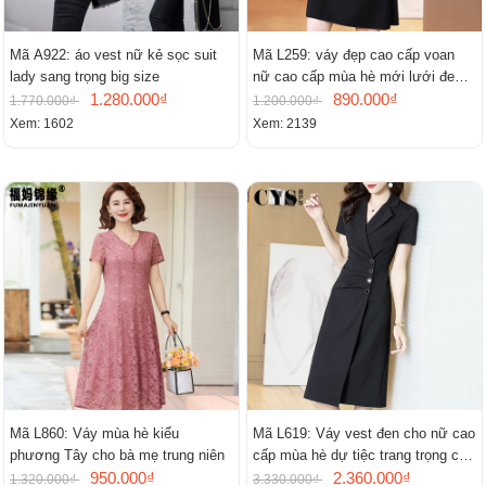
Mã A922: áo vest nữ kẻ sọc suit
Mã L259: váy đẹp cao cấp voan
lady sang trọng big size
nữ cao cấp mùa hè mới lưới đen
1.280.000₫
cao cấp khí chất nhỏ tay ngắn
890.000₫
1.770.000₫
1.200.000₫
Xem: 1602
Xem: 2139
Mã L860: Váy mùa hè kiểu
Mã L619: Váy vest đen cho nữ cao
phương Tây cho bà mẹ trung niên
cấp mùa hè dự tiệc trang trọng cao
950.000₫
cấp
2.360.000₫
1.320.000₫
3.330.000₫