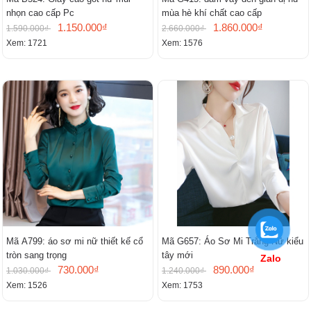
nhọn cao cấp Pc
mùa hè khí chất cao cấp
1.150.000₫
1.860.000₫
1.590.000₫
2.660.000₫
Xem: 1721
Xem: 1576
Mã A799: áo sơ mi nữ thiết kế cổ
Mã G657: Áo Sơ Mi Trắng Nữ kiểu
tròn sang trọng
tây mới
Zalo
730.000₫
890.000₫
1.030.000₫
1.240.000₫
Xem: 1526
Xem: 1753