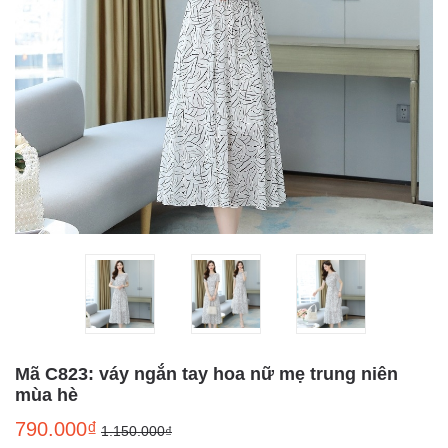
Mã C823: váy ngắn tay hoa nữ mẹ trung niên
mùa hè
790.000₫
1.150.000₫