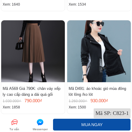
Xem: 1640
Xem: 1534
Mã A569 Giá 790K: chân váy xếp
Mã D491: áo khoác gió mùa đông
ly cao cấp dáng a dài quá gối
lót lông /ko lót
790.000₫
930.000₫
1.030.000₫
1.260.000₫
Xem: 1858
Xem: 1500
Mã SP:
C823-1
MUA NGAY
Tư vấn
Messenger