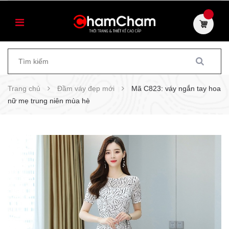
Trang chủ
Đầm váy đẹp mới
Mã C823: váy ngắn tay hoa
nữ mẹ trung niên mùa hè