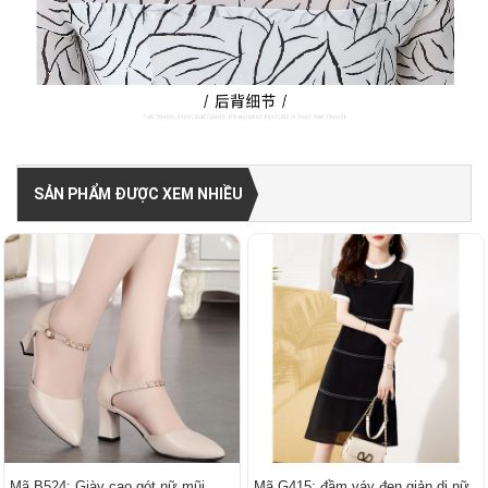
SẢN PHẨM ĐƯỢC XEM NHIỀU
Mã B524: Giày cao gót nữ mũi
Mã G415: đầm váy đen giản dị nữ