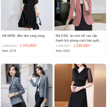
Mã M036: đầm đen sang trọng
Mã E202: áo vest nữ cao cấp
thanh lịch phong cách hàn quốc
1.370.000₫
mới
1.330.000₫
1.850.000₫
1.930.000₫
Xem: 2274
Xem: 2423