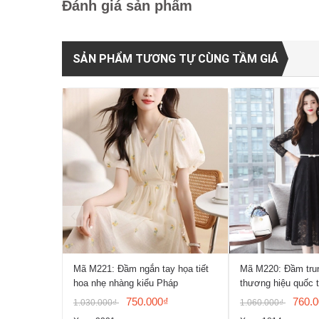
Đánh giá sản phẩm
SẢN PHẨM TƯƠNG TỰ CÙNG TẦM GIÁ
Mã M221: Đầm ngắn tay họa tiết
Mã M220: Đầm trun
hoa nhẹ nhàng kiểu Pháp
thương hiệu quốc 
750.000₫
760.
1.030.000₫
1.060.000₫