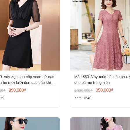
9: váy đẹp cao cấp voan nữ cao
Mã L860: Váy mùa hè kiểu phư
 hè mới lưới đen cao cấp khí
cho bà mẹ trung niên
ỏ tay ngắn
890.000₫
950.000₫
000₫
1.320.000₫
139
Xem: 1640