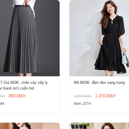
7 Giá 850K: chân váy xếp ly
Mã M036: đầm đen sang trọng
i thanh lịch cuốn hút
850.000₫
1.370.000₫
000₫
1.850.000₫
484
Xem: 2274