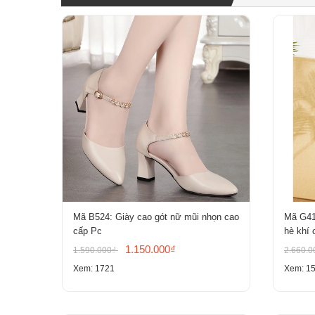
Mã B524: Giày cao gót nữ mũi nhọn cao
Mã G41
cấp Pc
hè khí 
1.150.000₫
1.590.000₫
2.660.
Xem: 1721
Xem: 1