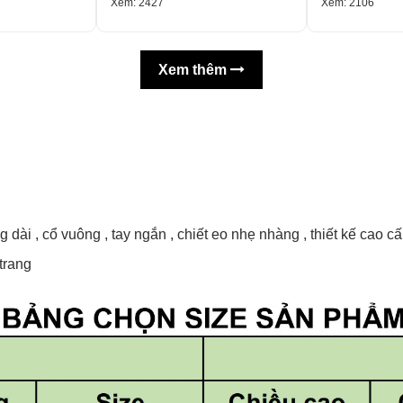
Xem: 2427
Xem: 2106
Xem thêm
dài , cổ vuông , tay ngắn , chiết eo nhẹ nhàng , thiết kế cao c
trang