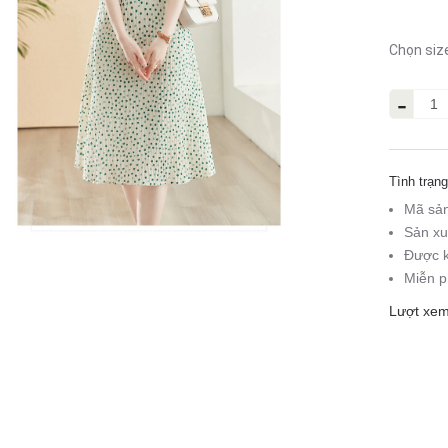
Chọn siz
-
Tình trạng
Mã sả
Sản xu
Được k
Miễn p
Lượt xem