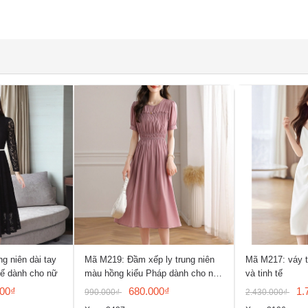
g niên dài tay
Mã M219: Đầm xếp ly trung niên
Mã M217: váy th
tế dành cho nữ
màu hồng kiểu Pháp dành cho nữ,
và tinh tế
mẫu đầm hè
000₫
680.000₫
1.
990.000₫
2.430.000₫