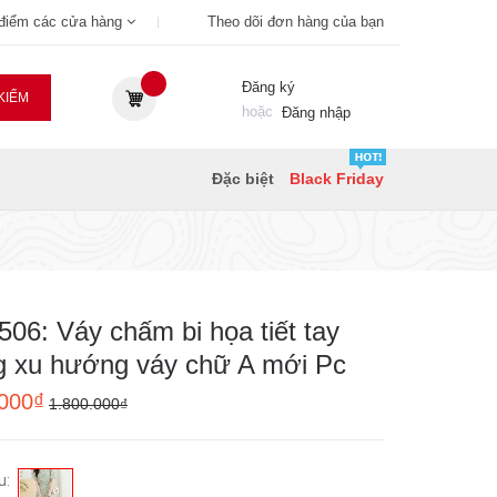
 điểm các cửa hàng
Theo dõi đơn hàng của bạn
Đăng ký
KIẾM
hoặc
Đăng nhập
Đặc biệt
Black Friday
06: Váy chấm bi họa tiết tay
g xu hướng váy chữ A mới Pc
.000₫
1.800.000₫
u: