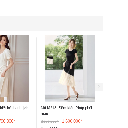
iết kế thanh lịch
Mã M218: Đầm kiểu Pháp phối
Mã M215: Đ
màu
cổ tròn pho
790.000₫
1.600.000₫
2.270.000₫
3.150.000₫