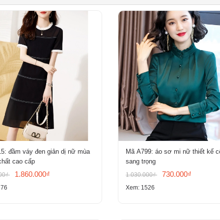
5: đầm váy đen giản dị nữ mùa
Mã A799: áo sơ mi nữ thiết kế c
chất cao cấp
sang trọng
1.860.000₫
730.000₫
000₫
1.030.000₫
576
Xem: 1526