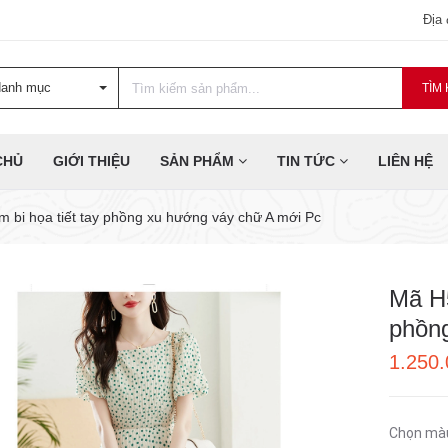
Địa
danh mục
TÌM 
CHỦ
GIỚI THIỆU
SẢN PHẨM
TIN TỨC
LIÊN HỆ
 bi họa tiết tay phồng xu hướng váy chữ A mới Pc
Mã H5
phồn
1.250
Chọn mà