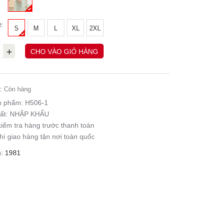
e:
S
M
L
XL
2XL
+
CHO VÀO GIỎ HÀNG
:
Còn hàng
n phẩm:
H506-1
ất:
NHẬP KHẨU
iểm tra hàng trước thanh toán
hí giao hàng tận nơi toàn quốc
: 1981