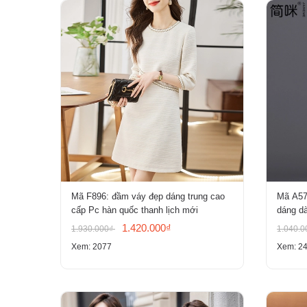
Mã F896: đầm váy đẹp dáng trung cao
Mã A57
cấp Pc hàn quốc thanh lịch mới
dáng dà
1.420.000₫
1.930.000₫
1.040.
Xem: 2077
Xem: 2