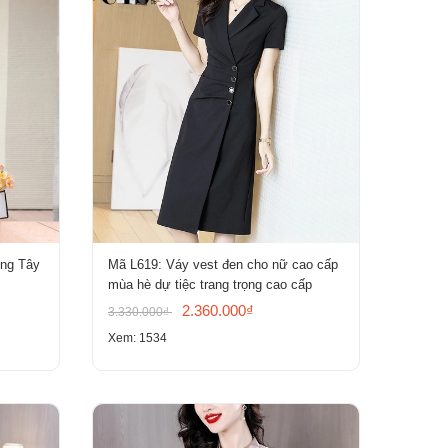
ơng Tây
Mã L619: Váy vest đen cho nữ cao cấp
mùa hè dự tiệc trang trọng cao cấp
2.360.000₫
3.330.000₫
Xem: 1534