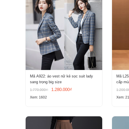
Mã A922: áo vest nữ kẻ sọc suit lady
Mã L25
sang trọng big size
cấp mùa
chất nh
1.280.000₫
1.770.000₫
1.200.
Xem: 1602
Xem: 2