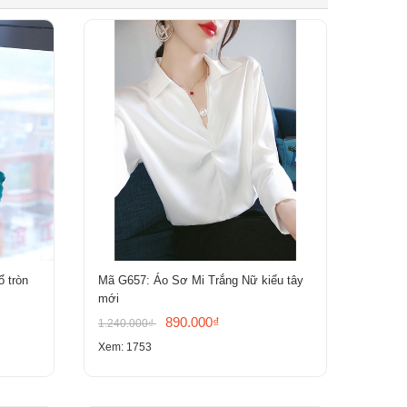
ổ tròn
Mã G657: Áo Sơ Mi Trắng Nữ kiểu tây
mới
890.000₫
1.240.000₫
Xem: 1753