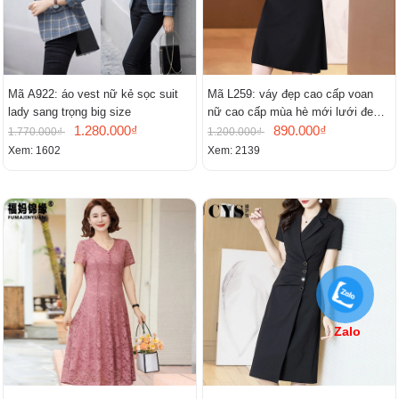
Mã A922: áo vest nữ kẻ sọc suit
Mã L259: váy đẹp cao cấp voan
lady sang trọng big size
nữ cao cấp mùa hè mới lưới đen
1.280.000₫
cao cấp khí chất nhỏ tay ngắn
890.000₫
1.770.000₫
1.200.000₫
Xem: 1602
Xem: 2139
Zalo