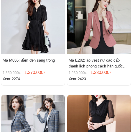
Mã M036: đầm đen sang trọng
Mã E202: áo vest nữ cao cấp
thanh lịch phong cách hàn quốc
1.370.000₫
mới
1.330.000₫
1.850.000₫
1.930.000₫
Xem: 2274
Xem: 2423