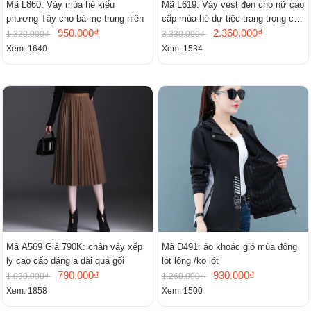
Mã L860: Váy mùa hè kiểu
Mã L619: Váy vest đen cho nữ cao
phương Tây cho bà mẹ trung niên
cấp mùa hè dự tiệc trang trọng cao
950.000₫
cấp
2.360.000₫
1.320.000₫
3.330.000₫
Xem: 1640
Xem: 1534
Mã A569 Giá 790K: chân váy xếp
Mã D491: áo khoác gió mùa đông
ly cao cấp dáng a dài quá gối
lót lông /ko lót
790.000₫
930.000₫
1.030.000₫
1.260.000₫
Xem: 1858
Xem: 1500