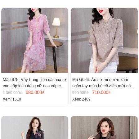
Mã L875: Váy trung niên dài hoa tơ
Mã G036: Áo sơ mi sườn xám
cao cấp kiểu dáng nữ cao cấp cao
ngắn tay mùa hè cổ điển mới cổ
cấp thần
980.000₫
đứng
710.000₫
1.390.000₫
990.000₫
Xem: 1510
Xem: 2489