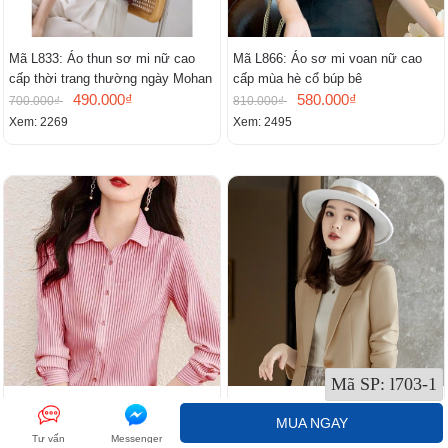
Mã L833: Áo thun sơ mi nữ cao
Mã L866: Áo sơ mi voan nữ cao
cấp thời trang thường ngày Mohan
cấp mùa hè cổ búp bê
490.000₫
580.000₫
700.000₫
810.000₫
Xem: 2269
Xem: 2495
Mã SP:
l703-1
Mã L271: sơ mi dài tay kẻ sọc cho
Mã G148: Áo khoác blazer màu
MUA NGAY
nữ cao cấp
trắng nhạt
Tư vấn
Messenger