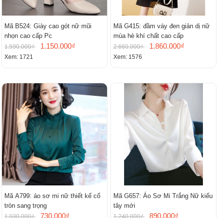
Mã B524: Giày cao gót nữ mũi
Mã G415: đầm váy đen giản dị nữ
nhọn cao cấp Pc
mùa hè khí chất cao cấp
1.150.000₫
1.860.000₫
1.590.000₫
2.660.000₫
Xem: 1721
Xem: 1576
Mã A799: áo sơ mi nữ thiết kế cổ
Mã G657: Áo Sơ Mi Trắng Nữ kiểu
tròn sang trọng
tây mới
730.000₫
890.000₫
1.030.000₫
1.240.000₫