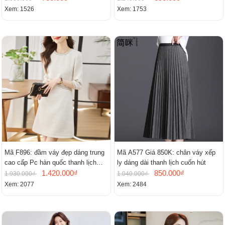
Xem: 1526
Xem: 1753
Mã F896: đầm váy đẹp dáng trung
Mã A577 Giá 850K: chân váy xếp
cao cấp Pc hàn quốc thanh lịch
ly dáng dài thanh lịch cuốn hút
mới
1.420.000₫
850.000₫
1.930.000₫
1.040.000₫
Xem: 2077
Xem: 2484