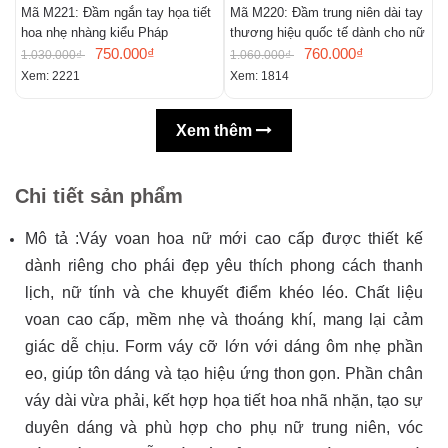
Mã M221: Đầm ngắn tay họa tiết
Mã M220: Đầm trung niên dài tay
M
hoa nhẹ nhàng kiểu Pháp
thương hiệu quốc tế dành cho nữ
m
750.000₫
760.000₫
n
1.030.000₫
1.060.000₫
9
Xem: 2221
Xem: 1814
X
Xem thêm
Chi tiết sản phẩm
Mô tả :Váy voan hoa nữ mới cao cấp được thiết kế
dành riêng cho phái đẹp yêu thích phong cách thanh
lịch, nữ tính và che khuyết điểm khéo léo. Chất liệu
voan cao cấp, mềm nhẹ và thoáng khí, mang lại cảm
giác dễ chịu. Form váy cỡ lớn với dáng ôm nhẹ phần
eo, giúp tôn dáng và tạo hiệu ứng thon gọn. Phần chân
váy dài vừa phải, kết hợp họa tiết hoa nhã nhặn, tạo sự
duyên dáng và phù hợp cho phụ nữ trung niên, vóc