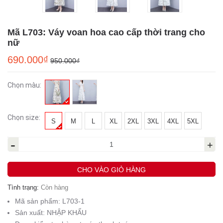
Mã L703: Váy voan hoa cao cấp thời trang cho
nữ
690.000₫
950.000₫
Chọn màu:
Chọn size:
S
M
L
XL
2XL
3XL
4XL
5XL
-
+
CHO VÀO GIỎ HÀNG
Tình trạng:
Còn hàng
Mã sản phẩm:
L703-1
Sản xuất:
NHẬP KHẨU