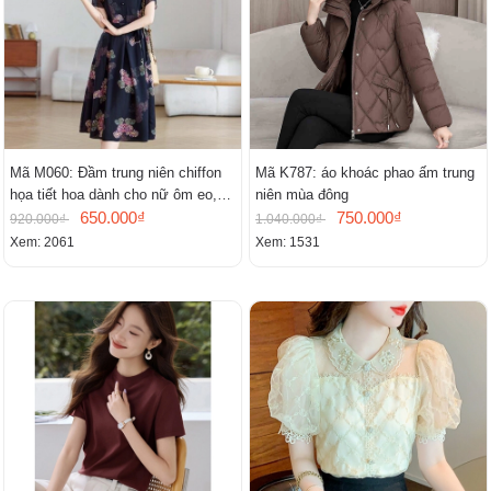
Mã M060: Đầm trung niên chiffon
Mã K787: áo khoác phao ấm trung
họa tiết hoa dành cho nữ ôm eo,
niên mùa đông
cổ chữ V, đầm midi tay ngắn thanh
650.000₫
750.000₫
920.000₫
1.040.000₫
lịch.
Xem: 2061
Xem: 1531