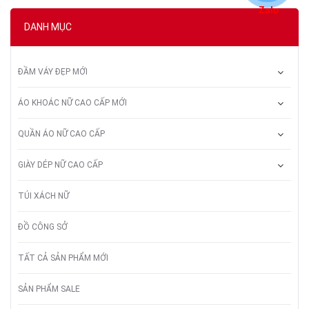
Zalo
DANH MỤC
ĐẦM VÁY ĐẸP MỚI
ÁO KHOÁC NỮ CAO CẤP MỚI
QUẦN ÁO NỮ CAO CẤP
GIÀY DÉP NỮ CAO CẤP
TÚI XÁCH NỮ
ĐỒ CÔNG SỞ
TẤT CẢ SẢN PHẨM MỚI
SẢN PHẨM SALE