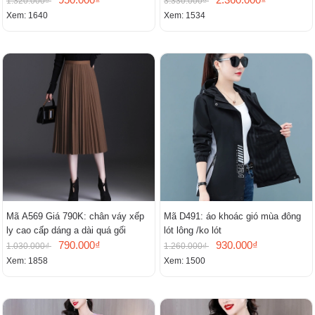
1.320.000₫
3.330.000₫
Xem: 1640
Xem: 1534
Mã A569 Giá 790K: chân váy xếp
Mã D491: áo khoác gió mùa đông
ly cao cấp dáng a dài quá gối
lót lông /ko lót
790.000₫
930.000₫
1.030.000₫
1.260.000₫
Xem: 1858
Xem: 1500