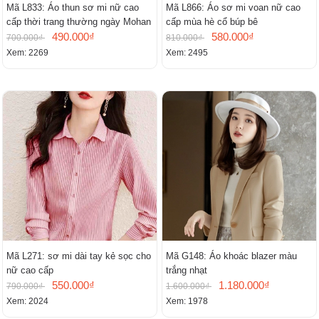
Mã L833: Áo thun sơ mi nữ cao
Mã L866: Áo sơ mi voan nữ cao
cấp thời trang thường ngày Mohan
cấp mùa hè cổ búp bê
490.000₫
580.000₫
700.000₫
810.000₫
Xem: 2269
Xem: 2495
Mã L271: sơ mi dài tay kẻ sọc cho
Mã G148: Áo khoác blazer màu
nữ cao cấp
trắng nhạt
550.000₫
1.180.000₫
790.000₫
1.600.000₫
Xem: 2024
Xem: 1978