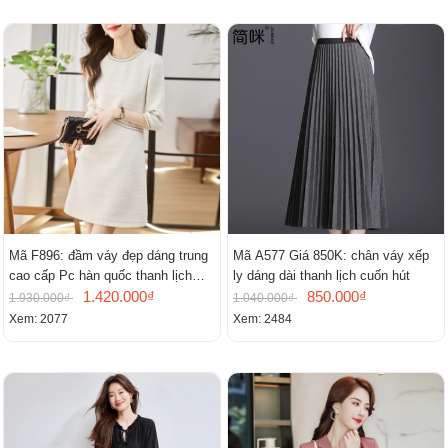
Mã F896: đầm váy đẹp dáng trung
Mã A577 Giá 850K: chân váy xếp
cao cấp Pc hàn quốc thanh lịch
ly dáng dài thanh lịch cuốn hút
mới
1.420.000₫
850.000₫
1.930.000₫
1.040.000₫
Xem: 2077
Xem: 2484