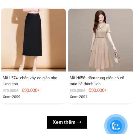
Mã L574: chân váy co giãn nhẹ
Mã H656: đầm trung niên có cổ
lưng cao
mùa hè thanh lịch
690.000₫
590.000₫
970.000₫
830.000₫
Xem: 2099
Xem: 2091
Xem thêm