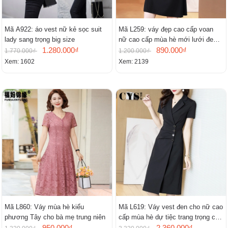
Mã A922: áo vest nữ kẻ sọc suit
Mã L259: váy đẹp cao cấp voan
lady sang trọng big size
nữ cao cấp mùa hè mới lưới đen
1.280.000₫
cao cấp khí chất nhỏ tay ngắn
890.000₫
1.770.000₫
1.200.000₫
Xem: 1602
Xem: 2139
Mã L860: Váy mùa hè kiểu
Mã L619: Váy vest đen cho nữ cao
phương Tây cho bà mẹ trung niên
cấp mùa hè dự tiệc trang trọng cao
950.000₫
cấp
2.360.000₫