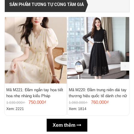
SẢN PHẨM TƯƠNG TỰ CÙNG TẦM GIÁ
Mã M221: Đầm ngắn tay họa tiết
Mã M220: Đầm trung niên dài tay
M
hoa nhẹ nhàng kiểu Pháp
thương hiệu quốc tế dành cho nữ
m
750.000₫
760.000₫
n
1.030.000₫
1.060.000₫
9
Xem: 2221
Xem: 1814
X
Xem thêm