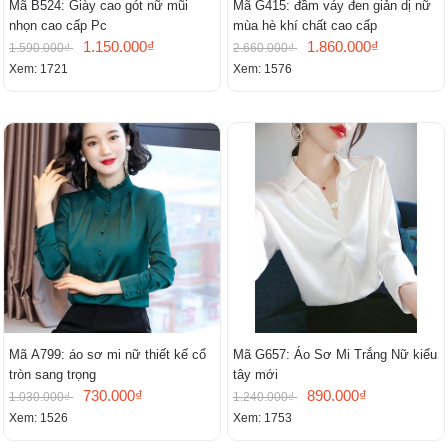
Mã B524: Giày cao gót nữ mũi
Mã G415: đầm váy đen giản dị nữ
nhọn cao cấp Pc
mùa hè khí chất cao cấp
1.150.000₫
1.860.000₫
1.590.000₫
2.660.000₫
Xem: 1721
Xem: 1576
Mã A799: áo sơ mi nữ thiết kế cổ
Mã G657: Áo Sơ Mi Trắng Nữ kiểu
tròn sang trọng
tây mới
730.000₫
890.000₫
1.030.000₫
1.240.000₫
Xem: 1526
Xem: 1753