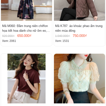
Mã M060: Đầm trung niên chiffon
Mã K787: áo khoác phao ấm trung
họa tiết hoa dành cho nữ ôm eo,
niên mùa đông
cổ chữ V, đầm midi tay ngắn thanh
650.000₫
750.000₫
920.000₫
1.040.000₫
lịch.
Xem: 2061
Xem: 1531