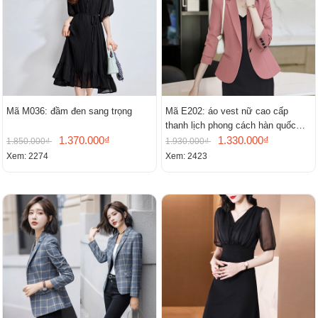
Mã M036: đầm đen sang trọng
Mã E202: áo vest nữ cao cấp
thanh lịch phong cách hàn quốc
1.370.000₫
mới
1.330.000₫
1.850.000₫
1.930.000₫
Xem: 2274
Xem: 2423