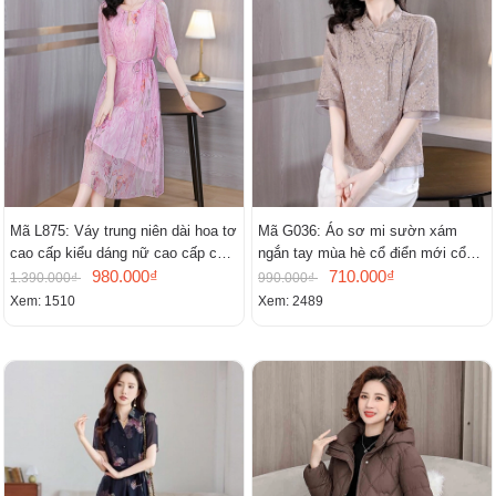
Mã L875: Váy trung niên dài hoa tơ
Mã G036: Áo sơ mi sườn xám
cao cấp kiểu dáng nữ cao cấp cao
ngắn tay mùa hè cổ điển mới cổ
cấp thần
980.000₫
đứng
710.000₫
1.390.000₫
990.000₫
Xem: 1510
Xem: 2489