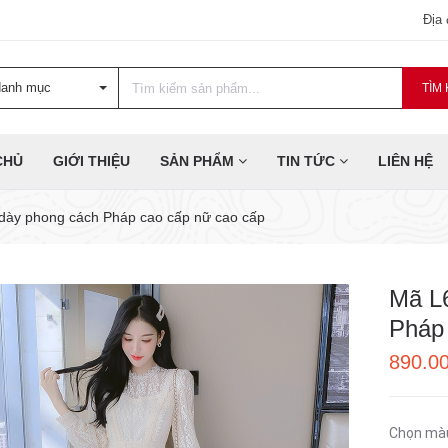
Địa
danh mục
TÌM 
CHỦ
GIỚI THIỆU
SẢN PHẨM
TIN TỨC
LIÊN HỆ
dày phong cách Pháp cao cấp nữ cao cấp
Mã L6
Pháp 
890.0
Chọn mà