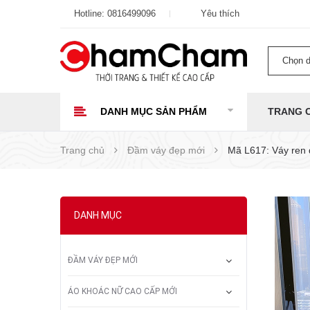
Hotline:
0816499096
Yêu thích
Chọn 
DANH MỤC SẢN PHẨM
TRANG 
Trang chủ
Đầm váy đẹp mới
Mã L617: Váy ren 
DANH MỤC
ĐẦM VÁY ĐẸP MỚI
ÁO KHOÁC NỮ CAO CẤP MỚI