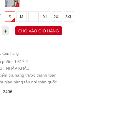
e:
S
M
L
XL
2XL
3XL
+
CHO VÀO GIỎ HÀNG
:
Còn hàng
n phẩm:
L617-1
ất:
NHẬP KHẨU
iểm tra hàng trước thanh toán
hí giao hàng tận nơi toàn quốc
: 2406