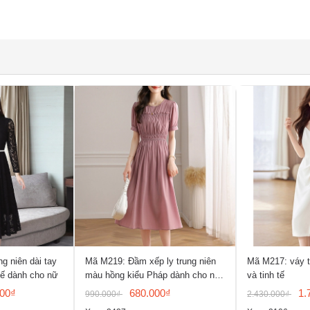
g niên dài tay
Mã M219: Đầm xếp ly trung niên
Mã M217: váy th
tế dành cho nữ
màu hồng kiểu Pháp dành cho nữ,
và tinh tế
mẫu đầm hè
000₫
680.000₫
1.
990.000₫
2.430.000₫