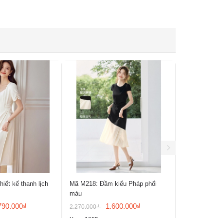
iết kế thanh lịch
Mã M218: Đầm kiểu Pháp phối
Mã M215: Đ
màu
cổ tròn pho
790.000₫
1.600.000₫
2.270.000₫
3.150.000₫