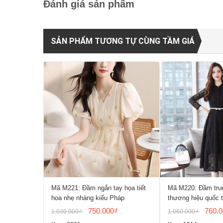
Đánh giá sản phẩm
SẢN PHẨM TƯƠNG TỰ CÙNG TẦM GIÁ
Mã M221: Đầm ngắn tay họa tiết
Mã M220: Đầm trun
hoa nhẹ nhàng kiểu Pháp
thương hiệu quốc 
750.000₫
760.
1.030.000₫
1.060.000₫